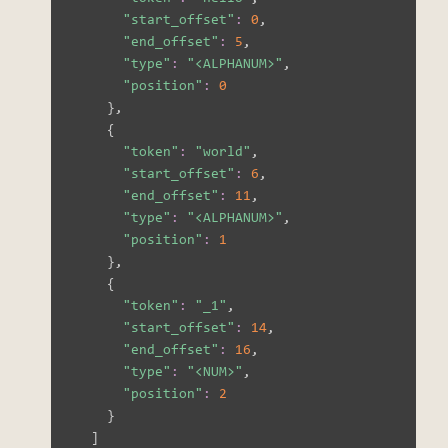
"start_offset"
:
0
,

"end_offset"
:
5
,

"type"
:
"<ALPHANUM>"
,

"position"
:
0
}
,

{
"token"
:
"world"
,

"start_offset"
:
6
,

"end_offset"
:
11
,

"type"
:
"<ALPHANUM>"
,

"position"
:
1
}
,

{
"token"
:
"_1"
,

"start_offset"
:
14
,

"end_offset"
:
16
,

"type"
:
"<NUM>"
,

"position"
:
2
}
]