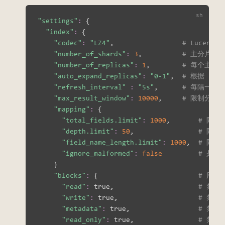
"settings"
:
{
"index"
:
{
"codec"
:
"LZ4"
,                 
# Lucen
"number_of_shards"
:
3
,          
# 主分片的数
"number_of_replicas"
:
1
,        
# 每个主分
"auto_expand_replicas"
:
"0-1"
,  
# 根据 ES
"refresh_interval"
:
"5s"
,      
# 每隔一定
"max_result_window"
:
10000
,     
# 限制分页查
"mapping"
:
{
"total_fields.limit"
:
1000
,       
# 限制
"depth.limit"
:
50
,                
# 限制
"field_name_length.limit"
:
1000
,  
# 限
"ignore_malformed"
:
false
# 是
}
"blocks"
:
{
# 用于
"read"
:
 true,                     
# 禁止
"write"
:
 true,                    
# 禁止
"metadata"
:
 true,                 
# 禁止
"read_only"
:
 true,                
# 禁