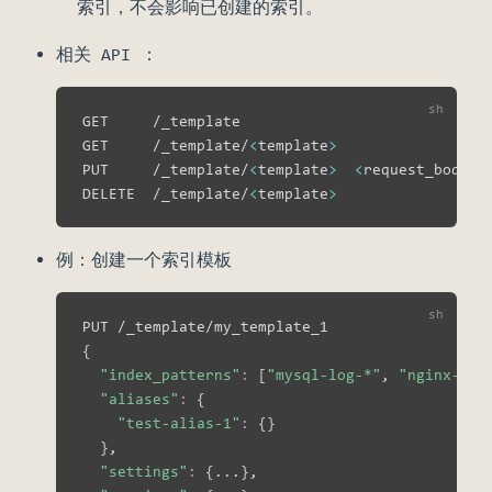
索引，不会影响已创建的索引。
相关 API ：
GET     /_template                            
GET     /_template/
<
template
>
PUT     /_template/
<
template
>
<
request_body
>
DELETE  /_template/
<
template
>
例：创建一个索引模板
{
"index_patterns"
:
[
"mysql-log-*"
, 
"nginx-log
"aliases"
:
{
"test-alias-1"
:
{
}
}
,

"settings"
:
{
..
.
}
,
