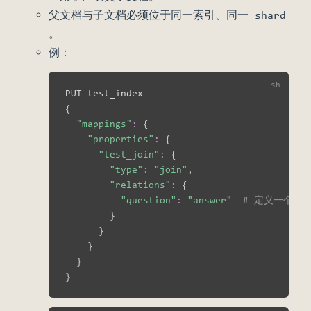
父文档与子文档必须位于同一索引、同一 shard
。
例：
{
"mappings"
:
{
"properties"
:
{
"test_join"
:
{
"type"
:
"join"
,

"relations"
:
{
"question"
:
"answer"
# 定义一个 jo
}
}
}
}
}