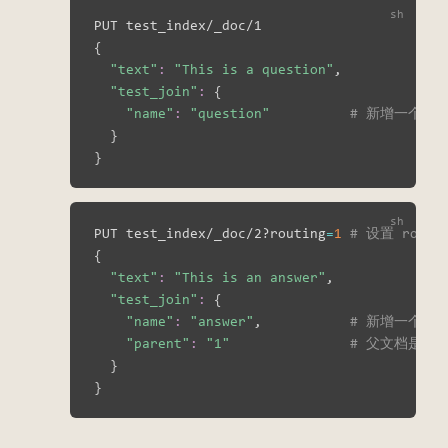
{
"text"
:
"This is a question"
,

"test_join"
:
{
"name"
:
"question"
# 新增一个文档
}
}
PUT test_index/_doc/2?routing
=
1
# 设置 rout
{
"text"
:
"This is an answer"
,

"test_join"
:
{
"name"
:
"answer"
,           
# 新增一个文档
"parent"
:
"1"
# 父文档是 _i
}
}