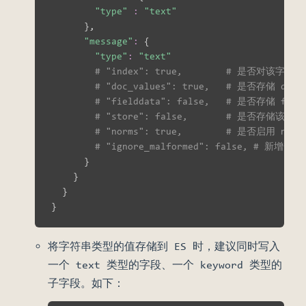
"type"
:
"text"
}
,

"message"
:
{
"type"
:
"text"
# "index": true,        # 是否
# "doc_values": true,   # 是否存储 do
# "fielddata": false,   # 是否存储 fi
# "store": false,       # 是否存储该
# "norms": true,        # 是否启用 norm
# "ignore_malformed": fals
}
}
}
}
将字符串类型的值存储到 ES 时，建议同时写入
一个 text 类型的字段、一个 keyword 类型的
子字段。如下：