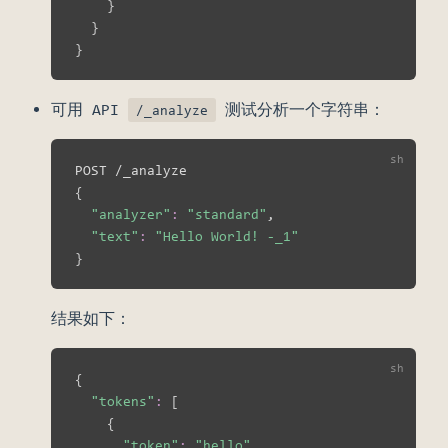
}
}
}
可用 API
测试分析一个字符串：
/_analyze
{
"analyzer"
:
"standard"
,

"text"
:
"Hello World! -_1"
}
结果如下：
{
"tokens"
:
[
{
"token"
:
"hello"
,
