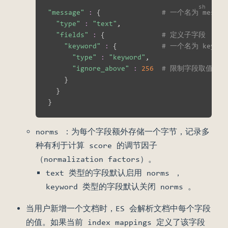
"message"
:
{
# 一个名为 messa
"type"
:
"text"
,

"fields"
:
{
# 定义子字段
"keyword"
:
{
# 一个名为 keywo
"type"
:
"keyword"
,

"ignore_above"
:
256
# 限制字段取值的
}
}
}
norms ：为每个字段额外存储一个字节，记录多
种有利于计算 score 的调节因子
（normalization factors）。
text 类型的字段默认启用 norms ，
keyword 类型的字段默认关闭 norms 。
当用户新增一个文档时，ES 会解析文档中每个字段
的值。如果当前 index mappings 定义了该字段