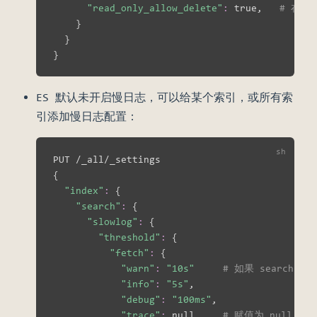
"read_only_allow_delete"
:
 true,   
# 在 
}
}
}
ES 默认未开启慢日志，可以给某个索引，或所有索
引添加慢日志配置：
{
"index"
:
{
"search"
:
{
"slowlog"
:
{
"threshold"
:
{
"fetch"
:
{
"warn"
:
"10s"
# 如果 search 
"info"
:
"5s"
,

"debug"
:
"100ms"
,

"trace"
:
 null,    
# 赋值为 null 