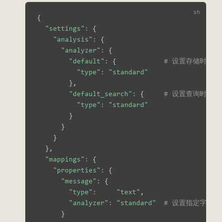
{
"settings"
:
{
"analysis"
:
{
"analyzer"
:
{
"default"
:
{
# 设置存储时的默认 
"type"
:
"standard"
}
,

"default_search"
:
{
# 设置查询时的默认 
"type"
:
"standard"
}
}
}
}
,

"mappings"
:
{
"properties"
:
{
"message"
:
{
"type"
:
"text"
,

"analyzer"
:
"standard"
# 设置指定字段的 a
}