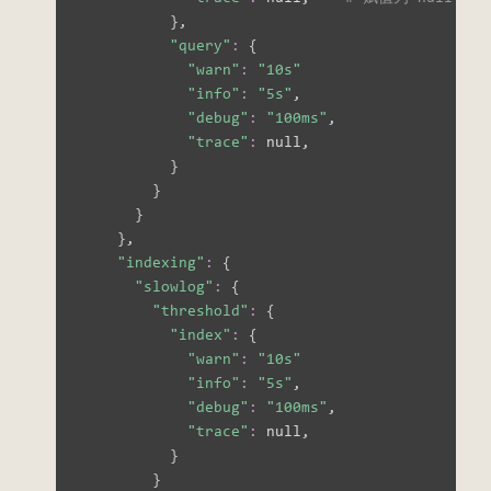
}
,

"query"
:
{
"warn"
:
"10s"
"info"
:
"5s"
,

"debug"
:
"100ms"
,

"trace"
:
 null,

}
}
}
}
,

"indexing"
:
{
"slowlog"
:
{
"threshold"
:
{
"index"
:
{
"warn"
:
"10s"
"info"
:
"5s"
,

"debug"
:
"100ms"
,

"trace"
:
 null,

}
}