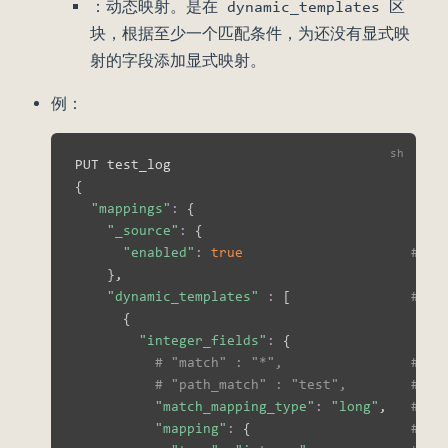
：动态映射。是在 dynamic_templates 区
块，根据至少一个匹配条件，为还没有显式映
射的字段添加显式映射。
例：
{
"mappings"
:
{
"_source"
:
{
"enabled"
:
true
# 是
}
,

"dynamic_templates"
:
[
# 动
{
"integer_fields"
:
{
# "match" : "*",                #
# "path_match" : "test",        
"match_mapping_type"
:
"long"
,   
# 匹
"mapping"
:
{
# 