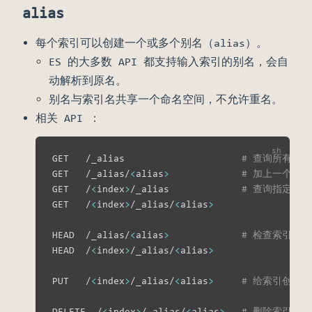
alias
每个索引可以创建一个或多个别名（alias）。
ES 的大多数 API 都支持输入索引的别名，会自
动解析到原名。
别名与索引名共享一个命名空间，不允许重名。
相关 API ：
GET   /_alias                     
# 查询所有索
GET   /_alias/
<
alias
>
# 加上一个 a
GET   /
<
index
>
/_alias             
# 查询指定索
GET   /
<
index
>
/_alias/
<
alias
>
HEAD  /_alias/
<
alias
>
# 检查索引是
HEAD  /
<
index
>
/_alias/
<
alias
>
PUT   /
<
index
>
/_alias/
<
alias
>
# 给索引创建
DELETE  /
<
index
>
/_alias/
<
alias
>
# 删除索引的