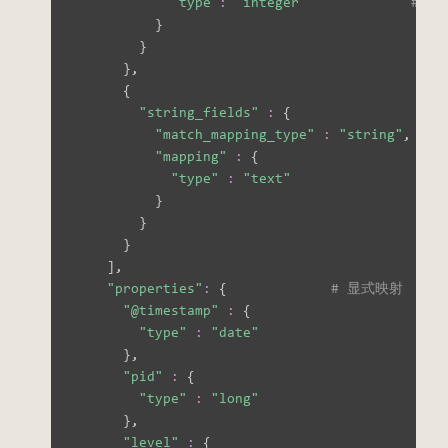
"type"
:
"integer"
# 
}
}
}
,

{
"string_fields"
:
{
"match_mapping_type"
:
"string"
,

"mapping"
:
{
"type"
:
"text"
}
}
}
]
,

"properties"
:
{
# 显式映射
"@timestamp"
:
{
"type"
:
"date"
}
,

"pid"
:
{
"type"
:
"long"
}
,

"level"
:
{