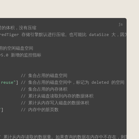
存时的体积，没有压缩
iredTiger 存储引擎默认进行压缩。也可能比 dataSize 大，因为
尚未使用的空闲磁盘空间
v5.0 新增的监控指标
// 集合占用的磁盘空间
 reuse"
]
// 集合占用的磁盘空间中，标记为 deleted 的空间
// 集合占用的内存体积
// 累计从磁盘读取到内存的数据体积
// 累计从内存写入磁盘的数据体积
"
]
// 内存中的脏页数
// 累计从内存读取的数据量。如果查询的数据在内存中不存在，则需要从