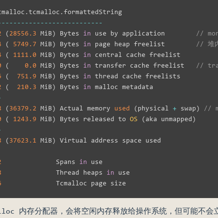
cmalloc
.
tcmalloc
.
-
--
--
--
--
--
--
--
--
--
--
--
--
--
2
(
28556.3
 MiB
)
 Bytes 
in
 use by application        
// 
4
(
5749.7
 MiB
)
 Bytes 
in
 page heap freelist        
// 
4
(
1111.0
 MiB
)
 Bytes 
in
0
(
0.0
 MiB
)
 Bytes 
in
 transfer cache freelist   
// t
6
(
751.9
 MiB
)
 Bytes 
in
2
(
210.3
 MiB
)
 Bytes 
in
-
8
(
36379.2
 MiB
)
 Actual memory 
used
(
physical 
+
 swap
)
//
0
(
1243.9
 MiB
)
 Bytes released to 
OS
(
aka unmapped
)
-
8
(
37623.1
 MiB
)
2
              Spans 
in
8
              Thread heaps 
in
6
tcmalloc 内存分配器，会将空闲内存释放给操作系统，但可能不