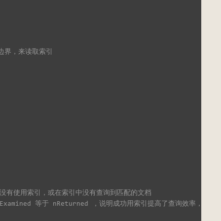
上下边界，来读取索引
说明没有使用索引，或在索引中没有查询到匹配的文档
sExamined 等于 nReturned ，说明成功用索引提高了查询效率，没