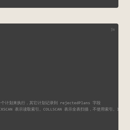
划来执行，其它计划记录到 rejectedPlans 字段
XSCAN 表示读取索引。COLLSCAN 表示全表扫描，不使用索引。IDHA