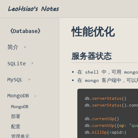
LeoHsiao's Notes
性能优化
《Database》
简介
服务器状态
SQLite
在 shell 中，可用 mong
MySQL
在 mongo 客户端中，可以
MongoDB
db
.
serverStatus
(
)
db
.
serverStatus
(
)
.
con
MongoDB
部署
db
.
currentOp
(
)
db
.
currentOp
(
{
op
:
"qu
配置
db
.
killOp
(
<
opid
>
)
管理单元