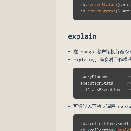
db
.
serverStatus
(
)
.
wir
db
.
serverStatus
(
)
.
met
explain
在 mongo 客户端执行命令
explain() 有多种工作模
queryPlanner        
executionStats      
allPlansExecution   
可通过以下格式调用 expla
db
.
<
collection
>
.
<
meth
db
.
<
collection
>
.
expla