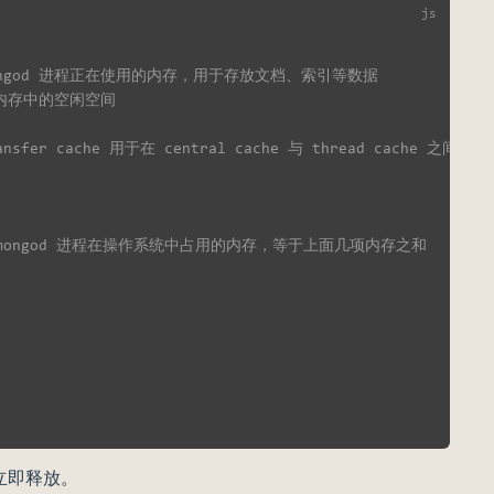
mongod 进程正在使用的内存，用于存放文档、索引等数据
堆内存中的空闲空间
ransfer cache 用于在 central cache 与 thread cache 之间传
 mongod 进程在操作系统中占用的内存，等于上面几项内存之和
会立即释放。