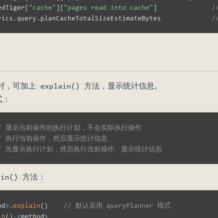
edTiger
[
"cache"
]
[
"pages read into cache"
]
rics
.
query
.
planCacheTotalSizeEstimateBytes             
/
时，可加上 explain() 方法，显示统计信息。
式：
// 显示当前操作的执行计划，不会实际执行操作
// 执行当前操作，然后显示统计信息
// 先显示执行计划，然后执行当前操作、显示统计信息
in() 方法：
od
>
.
explain
(
)
// 默认采用 queryPlanner 模式
in
(
)
.
<
method
>