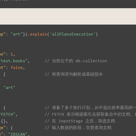
up"
:
"art"
}
)
.
explain
(
'allPlansExecution'
)
on"
:
1
,
"test.books"
,
// 当前位于的 db.collection
et"
:
false
,
:
{
// 将查询语句解析成基础指令
{
:
"art"
:
{
// 准备了多个执行计划，从中选出效率最高的一个计
"FETCH"
,
// FETCH 表示根据索引去获取集合中的文档。I
{
}
,
// 在 inputStage 之后，筛选文档
ge"
:
{
// 输入数据的阶段，负责查询文档
e"
:
"IXSCAN"
,