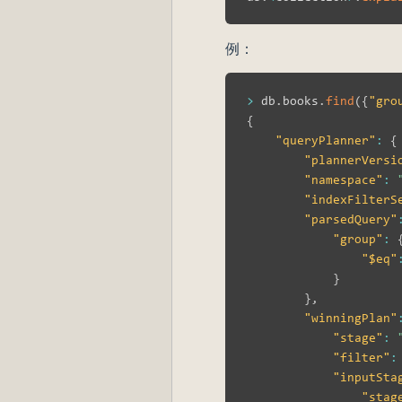
例：
>
 db
.
books
.
find
(
{
"gro
{
"queryPlanner"
:
{
"plannerVersi
"namespace"
:
"indexFilterS
"parsedQuery"
"group"
:
"$eq"
}
}
,
"winningPlan"
"stage"
:
"filter"
:
"inputSta
"stag