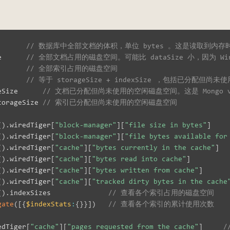
       
// 数据库中全部文档的体积，单位 bytes 。这是读取到内
e      
// 全部文档占用的磁盘空间。可能比 dataSize 小，因为 W
       
// 全部索引占用的磁盘空间
       
// 等于 storageSize + indexSize ，包括已分配但
eSize      
// 文档已分配但尚未使用的空闲磁盘空间。这是 Mongo 
torageSize 
// 索引已分配但尚未使用的空闲磁盘空间
(
)
.
wiredTiger
[
"block-manager"
]
[
"file size in bytes"
]
(
)
.
wiredTiger
[
"block-manager"
]
[
"file bytes available for
(
)
.
wiredTiger
[
"cache"
]
[
"bytes currently in the cache"
]
(
)
.
wiredTiger
[
"cache"
]
[
"bytes read into cache"
]
(
)
.
wiredTiger
[
"cache"
]
[
"bytes written from cache"
]
(
)
.
wiredTiger
[
"cache"
]
[
"tracked dirty bytes in the cache
(
)
.
indexSizes              
// 查看各个索引占用的磁盘空间
gate
(
[
{
$indexStats
:
{
}
}
]
)
// 查看各个索引的累计使用次数
edTiger
[
"cache"
]
[
"pages requested from the cache"
]