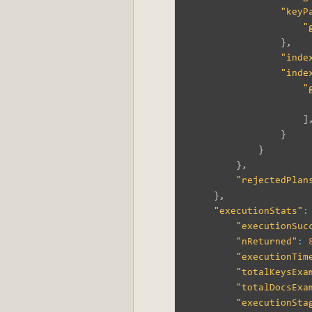
"keyP
"
}
,
"inde
"inde
"
]
}
}
}
,
"rejectedPlan
}
,
"executionStats"
:
"executionSuc
"nReturned"
:
"executionTim
"totalKeysExa
"totalDocsExa
"executionSta