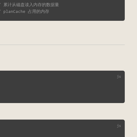
// 累计从磁盘读入内存的数据量
/ planCache 占用的内存