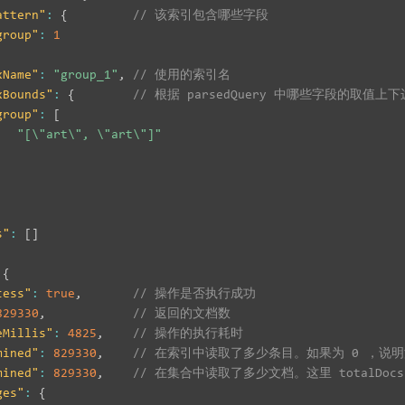
attern"
:
{
// 该索引包含哪些字段
group"
:
1
xName"
:
"group_1"
,
// 使用的索引名
xBounds"
:
{
// 根据 parsedQuery 中哪些字段的取值
group"
:
[
"[\"art\", \"art\"]"
,
s"
:
[
]
{
cess"
:
true
,
// 操作是否执行成功
829330
,
// 返回的文档数
eMillis"
:
4825
,
// 操作的执行耗时
mined"
:
829330
,
// 在索引中读取了多少条目。如果为 0 ，
mined"
:
829330
,
// 在集合中读取了多少文档。这里 totalDoc
ges"
:
{