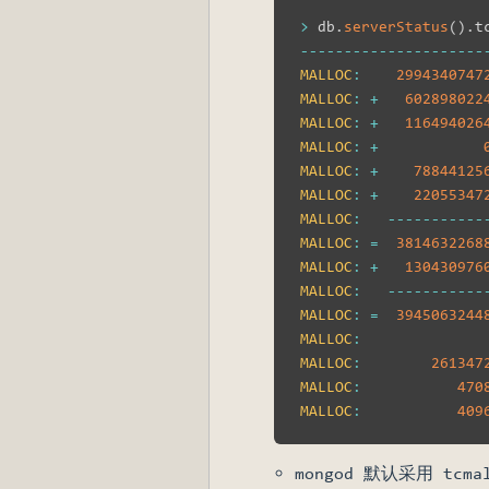
>
 db
.
serverStatus
(
)
.
t
--
--
--
--
--
--
--
--
--
--
-
MALLOC
:
2994340747
MALLOC
:
+
602898022
MALLOC
:
+
116494026
MALLOC
:
+
MALLOC
:
+
78844125
MALLOC
:
+
22055347
MALLOC
:
--
--
--
--
--
-
MALLOC
:
=
3814632268
MALLOC
:
+
130430976
MALLOC
:
--
--
--
--
--
-
MALLOC
:
=
3945063244
MALLOC
:
MALLOC
:
261347
MALLOC
:
470
MALLOC
:
409
mongod 默认采用 