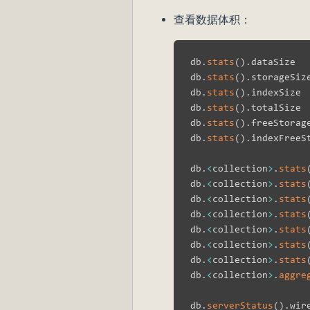
查看数据体积：
db
.
stats
(
)
.
dataSize  
db
.
stats
(
)
.
storageSiz
db
.
stats
(
)
.
indexSize 
db
.
stats
(
)
.
totalSize 
db
.
stats
(
)
.
freeStorag
db
.
stats
(
)
.
indexFreeS
db
.
<
collection
>
.
stats
db
.
<
collection
>
.
stats
db
.
<
collection
>
.
stats
db
.
<
collection
>
.
stats
db
.
<
collection
>
.
stats
db
.
<
collection
>
.
stats
db
.
<
collection
>
.
stats
db
.
<
collection
>
.
aggre
db
.
serverStatus
(
)
.
wir