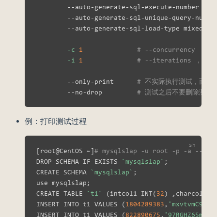
        --auto-generate-sql-execute-number 
10
        --auto-generate-sql-unique-query-numbe
        --auto-generate-sql-load-type mixed   
-c
1
# --concurren
-i
1
# --iterations 
        --only-print      
# 不实际执行测试，而是打
        --no-drop         
# 测试之后不要删除测试
例：打印测试过程
[
root@CentOS ~
]
# mysqlslap -u root -p -a --aut
DROP SCHEMA IF EXISTS 
`
mysqlslap
`
;
CREATE SCHEMA 
`
mysqlslap
`
;
use mysqlslap
;
CREATE TABLE 
`
t1
`
(
intcol1 INT
(
32
)
 ,charcol1 V
INSERT INTO t1 VALUES 
(
1804289383
,
'mxvtvmC9127
INSERT INTO t1 VALUES 
(
822890675
,
'97RGHZ65mNzk