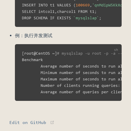
INSERT INTO t1 VALUES 
(
100669
,
'qnMdipW5KkXdTjG
SELECT intcol1,charcol1 FROM t1
;
DROP SCHEMA IF EXISTS 
`
mysqlslap
`
;
例：执行并发测试
[
root@CentOS ~
]
# mysqlslap -u root -p -a --aut
Benchmark

        Average number of seconds to run all q
        Minimum number of seconds to run all q
        Maximum number of seconds to run all q
        Number of clients running queries: 
100
        Average number of queries per client: 
(opens new window)
Edit on GitHub