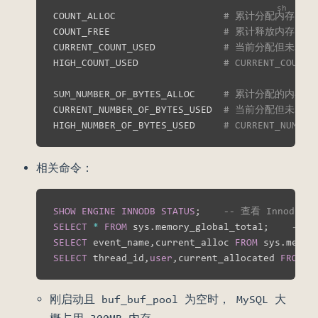
COUNT_ALLOC                   
# 累计分配内存的次
COUNT_FREE                    
# 累计释放内存的次
CURRENT_COUNT_USED            
# 当前分配但未释放的内
HIGH_COUNT_USED               
# CURRENT_COUN
SUM_NUMBER_OF_BYTES_ALLOC     
# 累计分配的内存
CURRENT_NUMBER_OF_BYTES_USED  
# 当前分配但未释放的内存量
HIGH_NUMBER_OF_BYTES_USED     
# CURRENT_NUMB
相关命令：
SHOW
ENGINE
INNODB
STATUS
;
-- 查看 Innod
SELECT
*
FROM
 sys
.
memory_global_total
;
-- 
SELECT
 event_name
,
current_alloc 
FROM
 sys
.
memor
SELECT
 thread_id
,
user
,
current_allocated 
FROM
 s
刚启动且 buf_buf_pool 为空时， MySQL 大