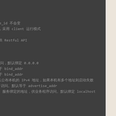
de_id 不会变
 ，采用 client 运行模式
Restful API
 访问，默认绑定 0.0.0.0
 bind_addr
 bind_addr
默认公布本机的 IPv4 地址，如果本机有多个地址则启动失败
N 访问。默认等于 advertise_addr
、gRPC 服务绑定的地址，供业务程序访问。默认绑定 localhost