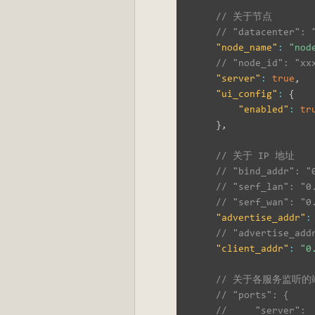
// 关于节点
// "datacenter
"node_name"
:
"nod
// "node_id": 
"server"
:
true
,
"ui_config"
:
{
"enabled"
:
tr
}
,
// 关于 IP 地址
// "bind_addr"
// "serf_lan": 
// "serf_wan": 
"advertise_addr"
:
// "advertise_a
"client_addr"
:
"0
// 关于各服务监听的
// "ports": {
//     "server": 