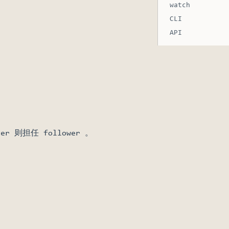
watch
CLI
API
r 则担任 follower 。