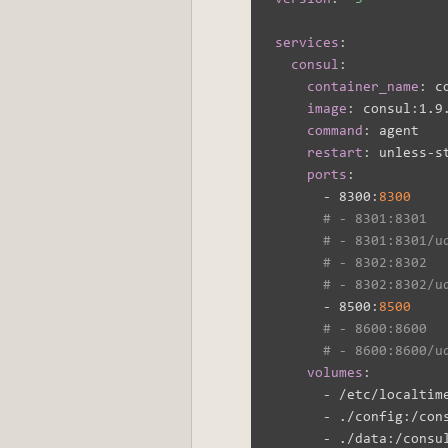
services
:
consul
:
container_name
:
 c
image
:
 consul
:
1.9.
command
:
 agent

restart
:
 unless
-
s
ports
:
-
 8300
:
8300
# - 8301:8301
# - 8301:8301/u
# - 8302:8302
# - 8302:8302/u
-
 8500
:
8500
# - 8600:8600
# - 8600:8600/u
volumes
:
-
 /etc/localtim
-
 ./config
:
/con
-
 ./data
: