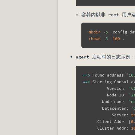
容器内以非 root 用
mkdir
-p
chown
-R
100
.
agent 启动时的日志示例
==
>
 Found address 
'10
==
>
 Starting Consul a
          Version: 
'v
          Node ID: 
'2
        Node name: 
'n
        Datacenter: 
'
            Server: 
t
      Client Addr: 
[
0
      Cluster Addr: 
1