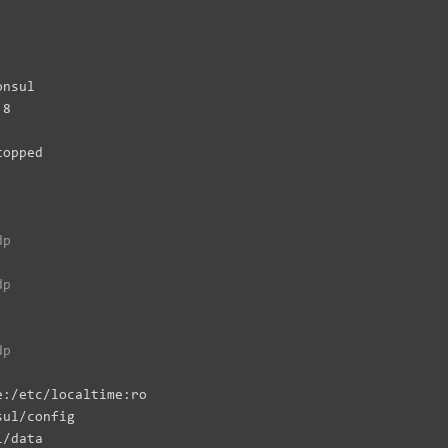
onsul

8

topped

dp
dp
dp
e
:
/etc/localtime
:
ro

sul/config
