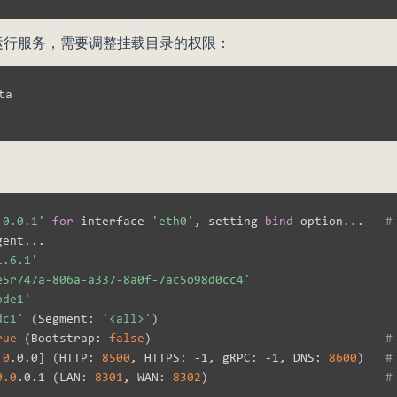
户运行服务，需要调整挂载目录的权限：
：
.0.0.1'
for
 interface 
'eth0'
, setting 
bind
 option
..
.   
#
gent
..
.

1.6.1'
e5r747a-806a-a337-8a0f-7ac5o98d0cc4'
ode1'
dc1'
(
Segment: 
'<all>'
)
rue
(
Bootstrap: 
false
)
#
.0
.0.0
]
(
HTTP: 
8500
, HTTPS: -1, gRPC: -1, DNS: 
8600
)
#
0.0
.0.1 
(
LAN: 
8301
, WAN: 
8302
)
#