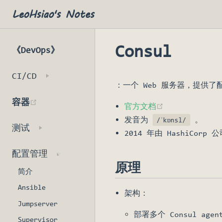
LeoHsiao's Notes
Consul
《DevOps》
CI/CD
：一个 Web 服务器，提供了
(opens new window)
容器
(opens new wi
官方文档
发音为
。
/ˈkɒnsl/
测试
2014 年由 HashiCor
配置管理
原理
简介
Ansible
架构：
Jumpserver
部署多个 Consul ag
Supervisor