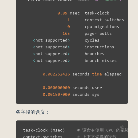
0.89
 msec  task-clock           
1
      context-switches     
0
      cpu-migrations       
165
      page-faults          
<
not supported
>
      cycles

<
not supported
>
      instructions

<
not supported
>
      branches

<
not supported
>
      branch-misses

0.002252426
 seconds 
time
 elapsed

0.000000000
 seconds user

0.001507000
各字段的含义：
task-clock 
(
msec
)
# 该命令使用 CPU 的毫秒数。备
context-switches      
# 上下文切换的次数