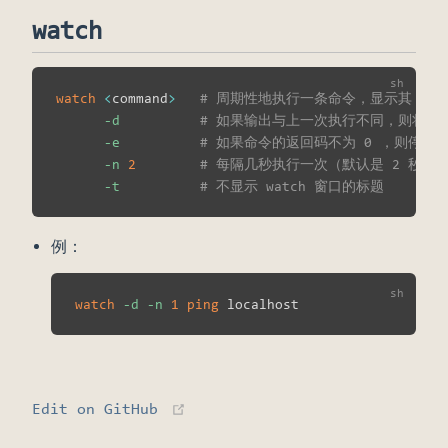
watch
watch
<
command
>
# 周期性地执行一条命令，显示其 stdou
-d
# 如果输出与上一次执行不同，则将差
-e
# 如果命令的返回码不为 0 ，则停止
-n
2
# 每隔几秒执行一次（默认是 2 秒）
-t
# 不显示 watch 窗口的标题
例：
watch
-d
-n
1
ping
(opens new window)
Edit on GitHub