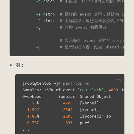
-p
<
pid
>
# 不监控 CPU 中所有进程的 event
-e
<
str
>
# 采样的 event 类型，默认为 cpu-c
-F
<
int
>
# 采样频率，每秒采样多少次 CPU 正在
-g
# 监控 event 的调用链
-n
# 显示每个 event 采样的 samples
-v
# 显示详细内容，比如 Shared Obje
例：
[
root@CentOS ~
]
# perf top -n
Samples: 167K of event 
'cpu-clock'
, 
4000
 Hz, E
Overhead       Samples  Shared Object          
3.53
%          
4206
[
kernel
]
1.99
%          
2369
[
kernel
]
1.85
%          
2206
   libcoreclr.so         
0.70
%           
836
   perf                  
..