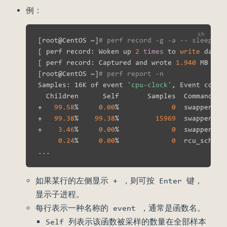
例：
[
root@CentOS ~
]
# perf record -g -a -- sleep 10
[
 perf record: Woken up 
2
times
 to 
write
 data 
[
 perf record: Captured and wrote 
1.940
 MB per
[
root@CentOS ~
]
# perf report -n
Samples: 16K of event 
'cpu-clock'
, Event count
  Children      Self       Samples  Command    
+   
99.58
%     
0.00
%             
0
  swapper   
+   
99.38
%    
99.38
%         
15969
  swapper   
+    
3.46
%     
0.00
%             
0
  swapper   
0.24
%     
0.00
%             
0
  rcu_sched 
..
如果某行的左侧显示 + ，则可按 Enter 键，
显示子进程。
每行表示一种名称的 event ，通常是函数名。
Self 列表示该函数被采样的数量在全部样本