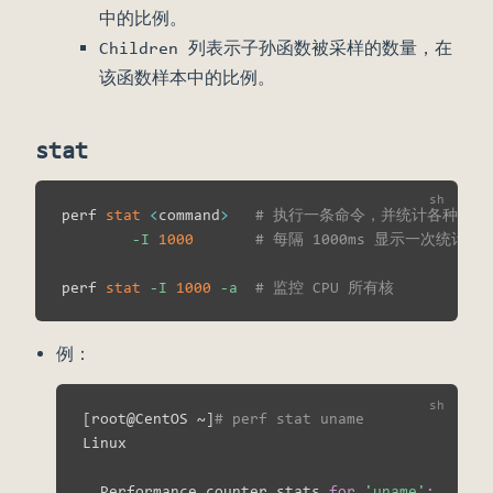
中的比例。
Children 列表示子孙函数被采样的数量，在
该函数样本中的比例。
stat
perf 
stat
<
command
>
# 执行一条命令，并统计各种 ev
-I
1000
# 每隔 1000ms 显示一次统计结
perf 
stat
-I
1000
-a
# 监控 CPU 所有核
例：
[
root@CentOS ~
]
# perf stat uname
Linux

  Performance counter stats 
for
'uname'
: