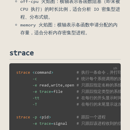
off-cpu 火焰图：横轴表示各函数阻塞（即未被
CPU 执行）的时长比例，适合分析 IO 密集型进
程、分布式锁。
memory 火焰图：横轴表示各函数申请分配的内
存量，适合分析内存密集型进程。
strace
strace
<
command
>
# 执行一条命令，并打印它
-c
# 统计每个系统调用的次数
-e
 read,write,open 
# 只跟踪指定名称的系统调用
-e
trace
=
file      
# 只跟踪指定类型的系统调用，比如 
-tt
# 在每行的开头显示时间
-T
# 在每行的末尾显示这次系统调
strace
-p
<
pid
>
# 跟踪一个进程
-e
trace
=
signal    
# 只跟踪该进程收到的信号