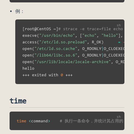
例：
[
root@CentOS ~
]
# strace -e trace=file echo hel
execve
(
"/usr/bin/echo"
, 
[
"echo"
, 
"hello"
]
, 
[
/*
access
(
"/etc/ld.so.preload"
, R_OK
)
=
-1
 E
open
(
"/etc/ld.so.cache"
, O_RDONLY
|
O_CLOEXEC
)
=
open
(
"/lib64/libc.so.6"
, O_RDONLY
|
O_CLOEXEC
)
=
open
(
"/usr/lib/locale/locale-archive"
, O_RDONL
hello

+++ exited with 
0
time
time
<
command
>
# 执行一条命令，并统计其占用的 CPU