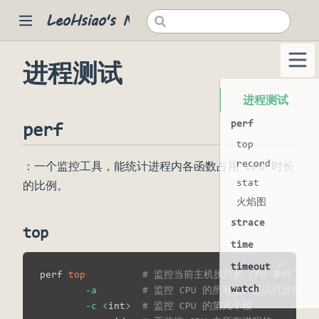
LeoHsiao's Notes
进程测试
 new window)
进程测试
perf
perf
top
record
：一个监控工具，能统计进程内各函数占用 CPU 时长
stat
的比例。
火焰图
strace
top
time
timeout
perf 
top
# 监控当前主机执行的 CPU 事件（属
watch
-a
# 监控 CPU 的所有核。默认只监控第 
-c
<
int
>
# 监控 CPU 的第几个核