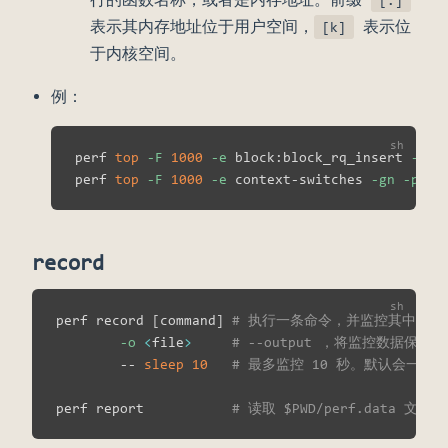
表示其内存地址位于用户空间，
表示位
[k]
于内核空间。
例：
perf 
top
-F
1000
-e
 block:block_rq_insert 
-n
-
perf 
top
-F
1000
-e
 context-switches 
-gn
-p
<
p
record
perf record 
[
command
]
# 执行一条命令，并监控其中各个 e
-o
<
file
>
# --output ，将监控数据保存到
        -- 
sleep
10
# 最多监控 10 秒。默认会一
perf report           
# 读取 $PWD/perf.data 文件