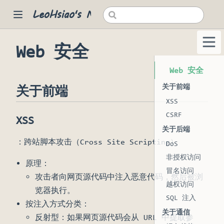
LeoHsiao's Notes
Web 安全
 new window)
Web 安全
关于前端
关于前端
XSS
CSRF
XSS
关于后端
：跨站脚本攻击（Cross Site Scripting）
DoS
非授权访问
原理：
冒名访问
攻击者向网页源代码中注入恶意代码，然后被浏
越权访问
览器执行。
SQL 注入
按注入方式分类：
关于通信
反射型：如果网页源代码会从 URL 中提取参