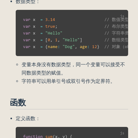
数据类型：
var
 x  
=
3.14
// 数值类型
var
 x  
=
true
;
// 布尔类型
var
 x  
=
"Hello"
// 字符串类型
var
 x  
=
[
0
,
1
,
"Hello"
]
// 数组类型
var
 x  
=
{
name
:
"Dog"
,
age
:
12
}
// 对象（obj
变量本身没有数据类型，同一个变量可以接受不
同数据类型的赋值。
字符串可以用单引号或双引号作为定界符。
函数
定义函数：
function
sum
(
x
,
 y
)
{