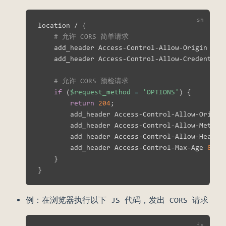
location / 
{
# 允许 CORS 简单请求
    add_header Access-Control-Allow-Origin *
;
    add_header Access-Control-Allow-Credential
# 允许 CORS 预检请求
if
(
$request_method
=
'OPTIONS'
)
{
return
204
;
        add_header Access-Control-Allow-Origin
        add_header Access-Control-Allow-Method
        add_header Access-Control-Allow-Header
        add_header Access-Control-Max-Age 
8640
}
}
例：在浏览器执行以下 JS 代码，发出 CORS 请求