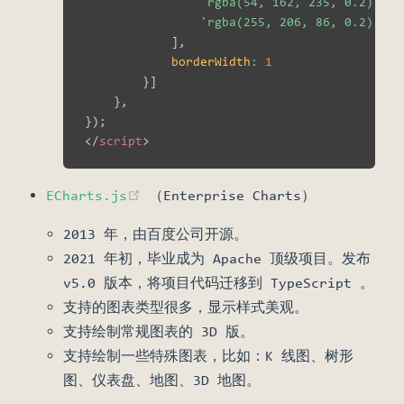
'rgba(54, 162, 235, 0.2)'
,
'rgba(255, 206, 86, 0.2)'
,
]
,
borderWidth
:
1
}
]
}
,
}
)
;
</
script
>
(opens new window)
ECharts.js
（Enterprise Charts）
2013 年，由百度公司开源。
2021 年初，毕业成为 Apache 顶级项目。发布
v5.0 版本，将项目代码迁移到 TypeScript 。
支持的图表类型很多，显示样式美观。
支持绘制常规图表的 3D 版。
支持绘制一些特殊图表，比如：K 线图、树形
图、仪表盘、地图、3D 地图。