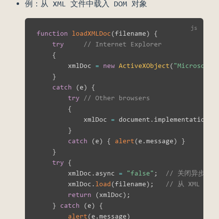
例：从 XML 文件中载入 DOM 对象
function
loadXMLDoc
(
filename
)
{
try
// Internet Explorer
{
        xmlDoc 
=
new
ActiveXObject
(
"Microsoft.
}
catch
(
e
)
{
try
// Other browsers
{
            xmlDoc 
=
 document
.
implementation
.
c
}
catch
(
e
)
{
alert
(
e
.
message
)
}
}
try
{
        xmlDoc
.
async 
=
"false"
;
// 关闭异步加载
        xmlDoc
.
load
(
filename
)
;
// 从 XML 文
return
(
xmlDoc
)
;
}
catch
(
e
)
{
alert
(
e
.
message
)