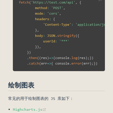
fetch
(
'https://test.com/api'
,
{
method
:
'POST'
,
mode
:
'cors'
,
headers
:
{
'Content-Type'
:
'application/json'
}
,
body
:
JSON
.
stringify
(
{
userId
:
'***'
}
)
,
}
)
.
then
(
(
res
)
=>
{
console
.
log
(
res
)
;
}
)
.
catch
(
err
=>
{
 console
.
error
(
err
)
;
}
)
绘制图表
常见的用于绘制图表的 JS 库如下：
(opens new window)
Highcharts.js