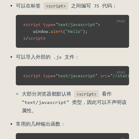
可以在标签
之间编写 JS 代码：
<script>
<
script
type
=
"
text/javascript
"
>
    window
.
alert
(
"Hello"
)
;
</
script
>
可以导入外部的 .js 文件：
<
script
type
=
"
text/javascript
"
src
=
"
//static.m
大部分浏览器都默认将
看作
<script>
"text/javascript" 类型，因此可以不声明该
属性。
常用的几种输出函数：