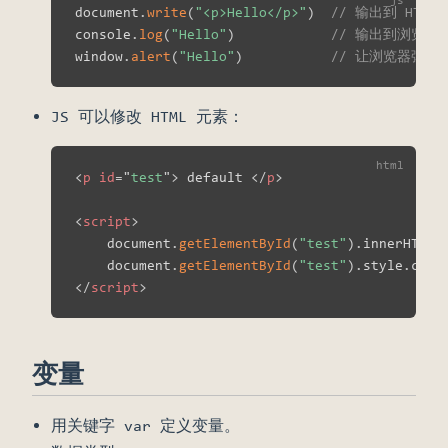
document
.
write
(
"<p>Hello</p>"
)
// 输出到 HTML
console
.
log
(
"Hello"
)
// 输出到浏览器
window
.
alert
(
"Hello"
)
// 让浏览器弹
JS 可以修改 HTML 元素：
<
p
id
=
"
test
"
>
 default 
</
p
>
<
script
>
    document
.
getElementById
(
"test"
)
.
innerHTML 
    document
.
getElementById
(
"test"
)
.
style
.
colo
</
script
>
变量
用关键字 var 定义变量。