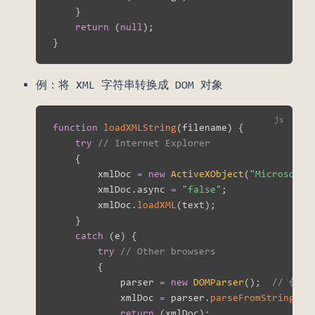
}
return
(
null
)
;
}
例：将 XML 字符串转换成 DOM 对象
function
loadXMLString
(
filename
)
{
try
// Internet Explorer
{
        xmlDoc 
=
new
ActiveXObject
(
"Microsoft.
        xmlDoc
.
async 
=
"false"
;
        xmlDoc
.
loadXML
(
text
)
;
}
catch
(
e
)
{
try
// Other browsers
{
            parser 
=
new
DOMParser
(
)
;
// 创建
            xmlDoc 
=
 parser
.
parseFromString
(
te
return
(
xmlDoc
)
;