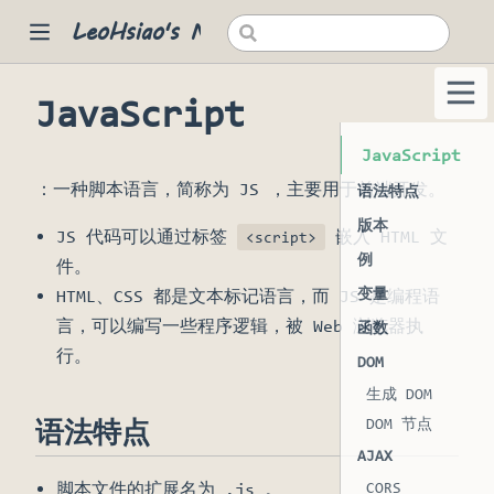
LeoHsiao's Notes
JavaScript
 new window)
JavaScript
：一种脚本语言，简称为 JS ，主要用于前端开发。
语法特点
版本
JS 代码可以通过标签
嵌入 HTML 文
<script>
例
件。
变量
HTML、CSS 都是文本标记语言，而 JS 是编程语
言，可以编写一些程序逻辑，被 Web 浏览器执
函数
行。
DOM
生成 DOM
DOM 节点
语法特点
AJAX
CORS
脚本文件的扩展名为 .js 。