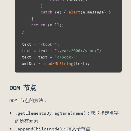
}
catch
(
e
)
{
alert
(
e
.
message
)
}
}
return
(
null
)
;
}
text 
=
"<book>"
;
text 
=
 text 
+
"<year>2000</year>"
;
text 
=
 text 
+
"</book>"
;
xmlDoc 
=
loadXMLString
(
text
)
;
DOM 节点
DOM 节点的方法：
.getElementsByTagName(name)：获取指定名字
的所有元素
.appendChild(node)：插入子节点