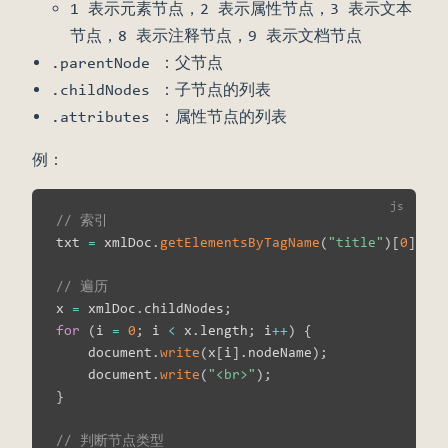
1 表示元素节点，2 表示属性节点，3 表示文本
节点，8 表示注释节点，9 表示文档节点
.parentNode ：父节点
.childNodes ：子节点的列表
.attributes ：属性节点的列表
例：
// 索引
txt 
=
 xmlDoc
.
getElementsByTagName
(
"title"
)
[
0
]
.
chi
// 遍历
x 
=
 xmlDoc
.
childNodes
;
for
(
i 
=
0
;
 i 
<
 x
.
length
;
 i
++
)
{
    document
.
write
(
x
[
i
]
.
nodeName
)
;
    document
.
write
(
"<br>"
)
;
}
// 判断节点类型