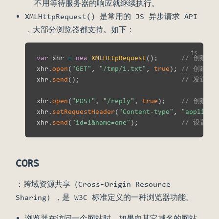
不用等待服务器的响应就继续执行。
XMLHttpRequest() 是常用的 JS 异步请求 API
，大部分浏览器都支持。如下：
var
 xhr 
=
new
XMLHttpRequest
(
)
;
// 创建一个
xhr
.
open
(
"GET"
,
"/tmp/1.txt"
,
true
)
;
// 创建一
xhr
.
send
(
)
;
// 发送请
xhr
.
open
(
"POST"
,
"/reply"
,
true
)
;
// 创建一个
xhr
.
setRequestHeader
(
"Content-type"
,
"applicat
xhr
.
send
(
"id=1&name=one"
)
;
// 设置 b
CORS
：跨域资源共享（Cross-Origin Resource
Sharing），是 W3C 标准定义的一种浏览器功能。
浏览器在访问一个网站时，如果向其它域名的网站