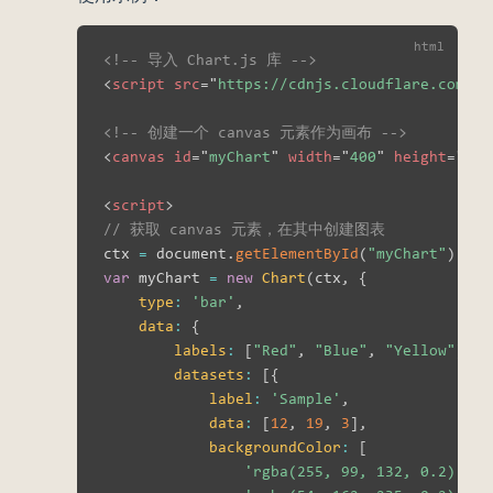
<!-- 导入 Chart.js 库 -->
<
script
src
=
"
https://cdnjs.cloudflare.com/aj
<!-- 创建一个 canvas 元素作为画布 -->
<
canvas
id
=
"
myChart
"
width
=
"
400
"
height
=
"
400
<
script
>
// 获取 canvas 元素，在其中创建图表
ctx 
=
 document
.
getElementById
(
"myChart"
)
var
 myChart 
=
new
Chart
(
ctx
,
{
type
:
'bar'
,
data
:
{
labels
:
[
"Red"
,
"Blue"
,
"Yellow"
]
,
datasets
:
[
{
label
:
'Sample'
,
data
:
[
12
,
19
,
3
]
,
backgroundColor
:
[
'rgba(255, 99, 132, 0.2)'
,