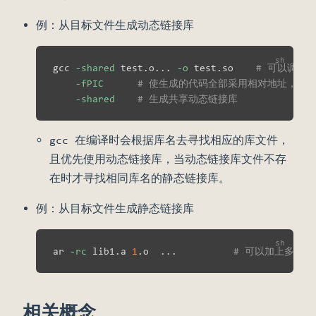
例：从目标文件生成动态链接库
gcc 
-shared
 test.o
..
. 
-o
 test.so    
# 可以调用
-fPIC
# 使生成的代码全部采用相对地址，这
-shared
# 生成共享动态链接库
gcc 在编译时会根据库名去寻找相应的库文件，
且优先使用动态链接库，当动态链接库文件不存
在时才寻找相同库名的静态链接库。
例：从目标文件生成静态链接库
ar 
-rc
 lib1.a 
1
.o  
..
.          
# 可以加上多个
相关概念