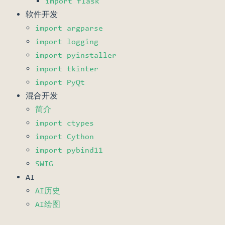
import flask
软件开发
import argparse
import logging
import pyinstaller
import tkinter
import PyQt
混合开发
简介
import ctypes
import Cython
import pybind11
SWIG
AI
AI历史
AI绘图