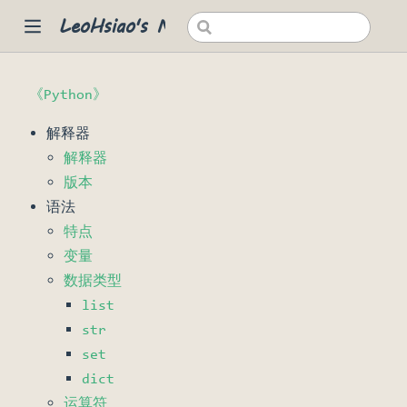
LeoHsiao's Notes
《Python》
 new window)
解释器
解释器
版本
语法
特点
变量
数据类型
list
str
set
dict
运算符