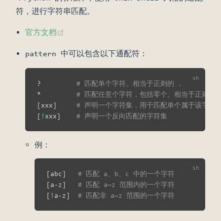
符，进行字符串匹配。
(opens new window)
官方文档
pattern 中可以包含以下通配符：
?         
# 匹配单个字符。相当于正则的 .
*         
# 匹配任意个字符，包括零个。相当于正则的 
[
xxx
]
# 声明一个字符集，用于匹配单个属于该字符
[
!
xxx
]
# 声明一个反向匹配的字符集
例：
[
abc
]
# 匹配 a、b、c 中的一个字符
[
a-z
]
# 匹配 a~z 范围内的一个字符
[
!
a-z
]
# 匹配非 a~z 范围的一个字符