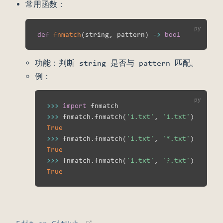
常用函数：
def
fnmatch
(
string
,
 pattern
)
-
>
bool
功能：判断 string 是否与 pattern 匹配。
例：
>>
>
import
>>
>
 fnmatch
.
fnmatch
(
'1.txt'
,
'1.txt'
)
True
>>
>
 fnmatch
.
fnmatch
(
'1.txt'
,
'*.txt'
)
True
>>
>
 fnmatch
.
fnmatch
(
'1.txt'
,
'?.txt'
)
True
(opens new window)