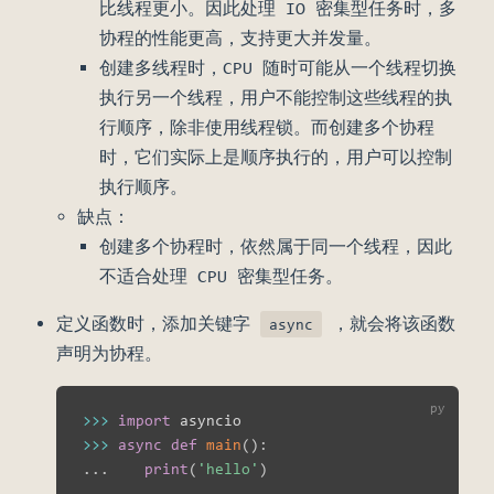
比线程更小。因此处理 IO 密集型任务时，多
协程的性能更高，支持更大并发量。
创建多线程时，CPU 随时可能从一个线程切换
执行另一个线程，用户不能控制这些线程的执
行顺序，除非使用线程锁。而创建多个协程
时，它们实际上是顺序执行的，用户可以控制
执行顺序。
缺点：
创建多个协程时，依然属于同一个线程，因此
不适合处理 CPU 密集型任务。
定义函数时，添加关键字
，就会将该函数
async
声明为协程。
>>
>
import
>>
>
async
def
main
(
)
:
.
.
.
print
(
'hello'
)
.
.
.