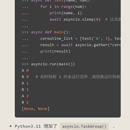
.
.
.
for
 i 
in
range
(
num
)
:
.
.
.
print
(
name
,
 i
)
.
.
.
await
 asyncio
.
sleep
(
0
)
# 让当前协
.
.
.
>>
>
async
def
main
(
)
:
.
.
.
     coroutine_list 
=
[
test
(
'A'
,
3
)
,
 test
(
'
.
.
.
     result 
=
await
 asyncio
.
gather
(
*
corouti
.
.
.
print
(
result
)
.
.
.
>>
>
 asyncio
.
run
(
main
(
)
)
A 
0
B 
0
# 此时协程 A 尚未运行完毕，就切换运行协程 B
A 
1
B 
1
A 
2
B 
2
[
None
,
None
]
Python3.11 增加了
，
asyncio.TaskGroup()