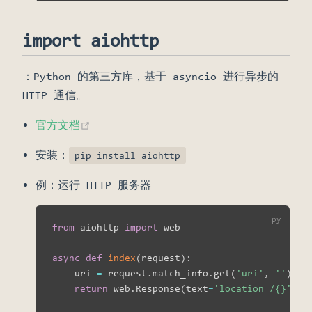
import aiohttp
：Python 的第三方库，基于 asyncio 进行异步的
HTTP 通信。
(opens new window)
官方文档
安装：
pip install aiohttp
例：运行 HTTP 服务器
from
 aiohttp 
import
 web

async
def
index
(
request
)
:
    uri 
=
 request
.
match_info
.
get
(
'uri'
,
''
)
return
 web
.
Response
(
text
=
'location /{}'
.
fo