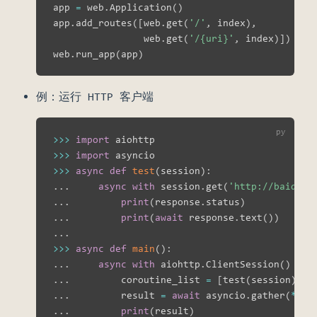
app 
=
 web
.
Application
(
)
app
.
add_routes
(
[
web
.
get
(
'/'
,
 index
)
,
                web
.
get
(
'/{uri}'
,
 index
)
]
)
web
.
run_app
(
app
)
例：运行 HTTP 客户端
>>
>
import
>>
>
import
>>
>
async
def
test
(
session
)
:
.
.
.
async
with
 session
.
get
(
'http://baidu.c
.
.
.
print
(
response
.
status
)
.
.
.
print
(
await
 response
.
text
(
)
)
.
.
.
>>
>
async
def
main
(
)
:
.
.
.
async
with
 aiohttp
.
ClientSession
(
)
as
 
.
.
.
         coroutine_list 
=
[
test
(
session
)
fo
.
.
.
         result 
=
await
 asyncio
.
gather
(
*
cor
.
.
.
print
(
result
)