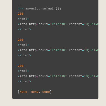
.
.
.
>>
>
 asyncio
.
run
(
main
(
)
)
200
<
html
>
<
meta http
-
equiv
=
"refresh"
 content
=
"0;url=http
<
/
html
>
200
<
html
>
<
meta http
-
equiv
=
"refresh"
 content
=
"0;url=http
<
/
html
>
200
<
html
>
<
meta http
-
equiv
=
"refresh"
 content
=
"0;url=http
<
/
html
>
[
None
,
None
,
None
]