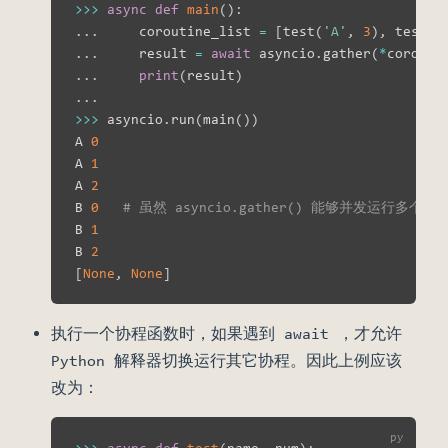
>>
>
async
def
main
(
)
:
.
.
.
     coroutine_list 
=
[
test
(
'A'
,
3
)
,
 test
(
'
.
.
.
     result 
=
await
 asyncio
.
gather
(
*
corouti
.
.
.
print
(
result
)
.
.
.
>>
>
 asyncio
.
run
(
main
(
)
)
A 
0
A 
1
A 
2
B 
0
# 虽然 asyncio.gather() 能够并发运
B 
1
B 
2
[
None
,
None
]
执行一个协程函数时，如果遇到 await ，才允许
Python 解释器切换运行其它协程。因此上例应该
改为：
>>
>
async
def
test
(
name
,
 num
)
: