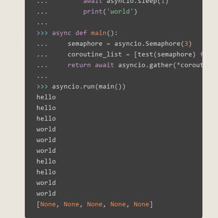
.
.
.
await
 asyncio
.
sleep
(
1
)
.
.
.
print
(
'world'
)
.
.
.
>>
>
async
def
main
(
)
:
.
.
.
     semaphore 
=
 asyncio
.
Semaphore
(
3
)
# 
.
.
.
     coroutine_list 
=
[
test
(
semaphore
)
for
 
.
.
.
return
await
 asyncio
.
gather
(
*
coroutine
.
.
.
>>
>
 asyncio
.
run
(
main
(
)
)
hello

hello

hello

world

world

world

hello

hello

world

[
None
,
None
,
None
,
None
,
None
]