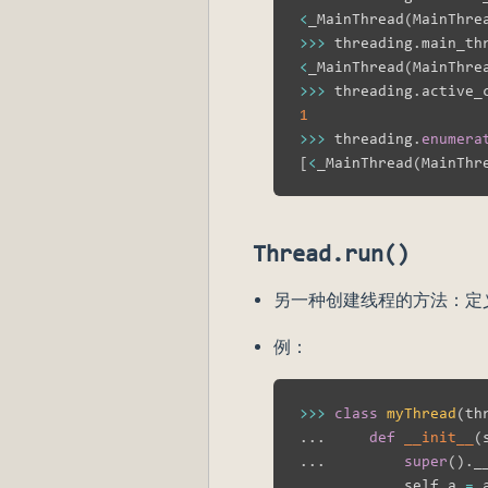
<
_MainThread
(
MainThre
>>
>
 threading
.
main_th
<
_MainThread
(
MainThre
>>
>
 threading
.
active_
1
>>
>
 threading
.
enumera
[
<
_MainThread
(
MainThr
Thread.run()
另一种创建线程的方法：
例：
>>
>
class
myThread
(
th
.
.
.
def
__init__
(
.
.
.
super
(
)
.
_
.
.
.
         self
.
a 
=