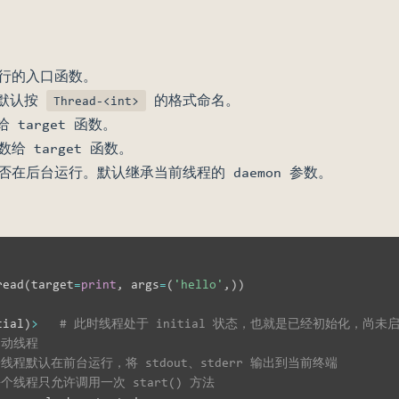
中运行的入口函数。
。默认按
的格式命名。
Thread-<int>
 target 函数。
数给 target 函数。
是否在后台运行。默认继承当前线程的 daemon 参数。
read
(
target
=
print
,
 args
=
(
'hello'
,
)
)
tial
)
>
# 此时线程处于 initial 状态，也就是已经初始化，尚未
启动线程
子线程默认在前台运行，将 stdout、stderr 输出到当前终端
每个线程只允许调用一次 start() 方法