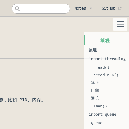
(op
Notes
GitHub
线程
原理
import threading
Thread()
Thread.run()
终止
阻塞
通信
，比如 PID、内存。
Timer()
import queue
Queue