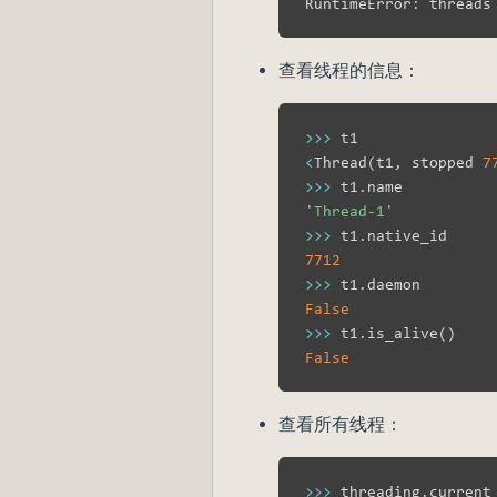
RuntimeError
:
查看线程的信息：
>>
>
<
Thread
(
t1
,
 stopped 
7
>>
>
 t1
.
name          
'Thread-1'
>>
>
 t1
.
native_id     
7712
>>
>
 t1
.
daemon        
False
>>
>
 t1
.
is_alive
(
)
False
查看所有线程：
>>
>
 threading
.
current