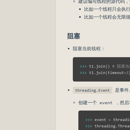
建议编写线程的源代码，
比如一个线程只会执
比如一个线程会无限循
阻塞
阻塞当前线程：
>>
>
 t1
.
join
(
)
# 阻塞
>>
>
 t1
.
join
(
timeout
=
3
是事件
threading.Event
创建一个 event ，然
>>
>
 event 
=
 threadi
>>
>
 threading
.
Threa