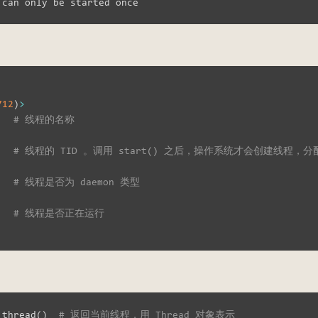
712
)
>
   
# 线程的名称
   
# 线程的 TID 。调用 start() 之后，操作系统才会创建线程，分配
   
# 线程是否为 daemon 类型
# 线程是否正在运行
_thread
(
)
# 返回当前线程，用 Thread 对象表示