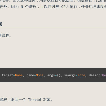
集型任务。因为这种任务，用多线程就可以处理。创建进程，比起创
型任务。因为 N 个进程，可以同时被 CPU 执行，任务处理速度是
g
创建线程。
ndow)
 target
=
None
,
 name
=
None
,
 args
=
(
)
,
 kwargs
=
None
,
 daemon
:
bo
程，返回一个 Thread 对象。