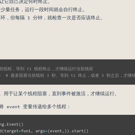
让它自己决定何时终止。
行少量任务，运行一段时间就会自行终止。
环，但每隔 1 分钟，就检查一次是否应该终止。
当前线程，等到 t1 线程终止，才继续运行当前线程
)
# 最多阻塞当前线程 3 秒。等到 t1 终止，或者 3 秒之后，才
。用于让某个线程阻塞，直到事件被激活，才继续运行。
后将 event 变量传递给多个线程：
ng
.
Event
(
)
d
(
target
=
fun1
,
 args
=
(
event
,
)
)
.
start
(
)