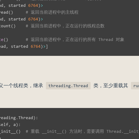
ad
,
 started 
6764
)
>
read
(
)
# 返回当前进程中的主线程
ad
,
 started 
6764
)
>
count
(
)
# 返回当前进程中，正在运行的线程总数
te
(
)
# 返回当前进程中，正在运行的所有 Thread 对象
ead
,
 started 
6764
)
>
]
定义一个线程类，继承
类，至少重载其
threading.Thread
ru
reading
.
Thread
)
:
self
,
 a
)
:
_init__
(
)
# 重载 __init__() 方法时，需要调用 Thread.__i