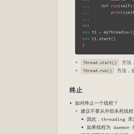
.
.
.
def
run
(
self
)
.
.
.
print
(
sel
.
.
.
>>
>
>>
>
 t1 
=
 myThread
(
a
=
1
>>
>
 t1
.
start
(
)
1
方法
Thread.start()
方法，会
Thread.run()
终止
如何终止一个线程？
建议不要从外部杀死线程
因此，threadin
如果线程为 daemo