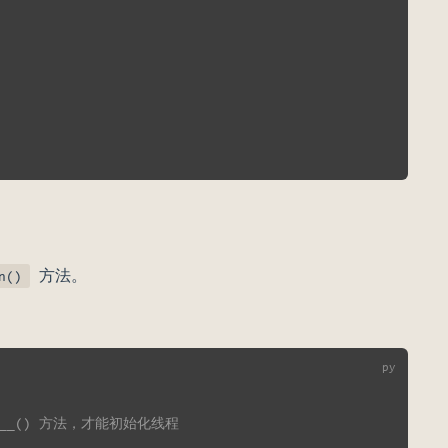
方法。
n()
nit__() 方法，才能初始化线程