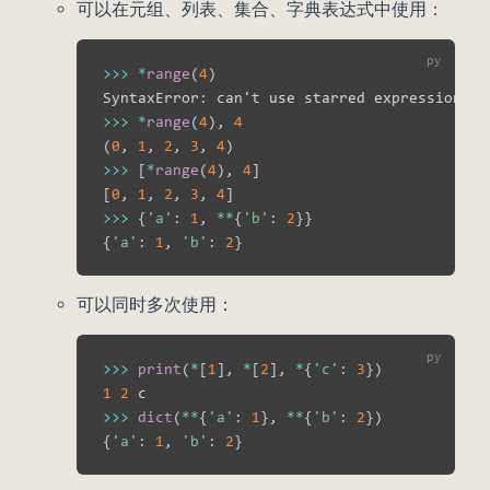
可以在元组、列表、集合、字典表达式中使用：
>>
>
*
range
(
4
)
SyntaxError
:
>>
>
*
range
(
4
)
,
4
(
0
,
1
,
2
,
3
,
4
)
>>
>
[
*
range
(
4
)
,
4
]
[
0
,
1
,
2
,
3
,
4
]
>>
>
{
'a'
:
1
,
**
{
'b'
:
2
}
}
{
'a'
:
1
,
'b'
:
2
}
可以同时多次使用：
>>
>
print
(
*
[
1
]
,
*
[
2
]
,
*
{
'c'
:
3
}
)
1
2
>>
>
dict
(
**
{
'a'
:
1
}
,
**
{
'b'
:
2
}
)
{
'a'
:
1
,
'b'
:
2
}