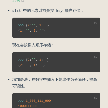
360/
dict 中的元素以前是按 key 顺序存储：
>>
>
{
2
:
''
,
1
:
''
}
{
1
:
''
,
2
:
''
}
现在会按插入顺序存储：
>>
>
{
2
:
''
,
1
:
''
}
{
2
:
''
,
1
:
''
}
增加语法：在数字中插入下划线作为分隔符，提高
可读性。
>>
>
1_000_111_000
1000111000