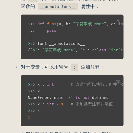
函数的
属性中：
__annotations__
>>
>
def
fun1
(
a
,
 b
:
"字符串或 None"
,
 c
:
int
=
.
.
.
pass
.
.
.
>>
>
 fun1
.
{
'b'
:
'字符串或 None'
,
'c'
:
<
class
'int'
>
,
'r
对于变量，可以用冒号
添加注释：
:
>>
>
 x 
:
int
# 该语句可以执行，但并不会创建
>>
>
 x

NameError
:
 name 
'x'
is
not
>>
>
 x 
:
int
=
1
# 添加类型注释并赋值
>>
>
1