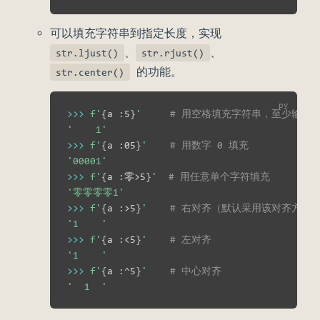
可以填充字符串到指定长度，实现
、
、
str.ljust()
str.rjust()
的功能。
str.center()
>>
>
f'
{
a 
:
5
}
'
# 用空格填充字符串，至少输出
'    1'
>>
>
f'
{
a 
:
05
}
'
# 用数字 0 填充
'00001'
>>
>
f'
{
a 
:
零>5
}
'
# 用任意单个字符填充
'零零零零1'
>>
>
f'
{
a 
:
>5
}
'
# 右对齐（默认采用该对齐方式
'1    '
>>
>
f'
{
a 
:
<5
}
'
# 左对齐
'1    '
>>
>
f'
{
a 
:
^5
}
'
# 中心对齐
'  1  '