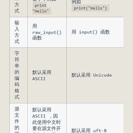
例如
方
print
print("Hello")
式
"Hello"
输
用
入
用 input() 函数
raw_input()
方
函数
式
字
符
串
的
默认采用
默认采用 Unicode
编
ASCII
码
格
式
源
默认采用
文
ASCII ，因
件
此使用中文时
的
要在源文件开
默认采用 uft-8