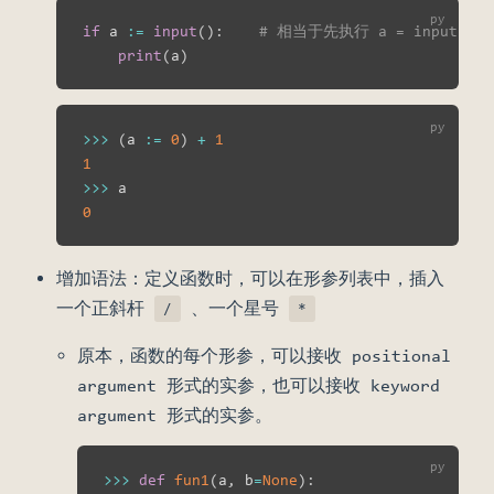
if
 a 
:=
input
(
)
:
# 相当于先执行 a = input() 
print
(
a
)
>>
>
(
a 
:=
0
)
+
1
1
>>
>
0
增加语法：定义函数时，可以在形参列表中，插入
一个正斜杆
、一个星号
/
*
原本，函数的每个形参，可以接收 positional
argument 形式的实参，也可以接收 keyword
argument 形式的实参。
>>
>
def
fun1
(
a
,
 b
=
None
)
: