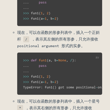
.
.
.
pass
.
.
.
>>
>
 fun1
(
1
,
2
)
>>
>
 fun1
(
a
=
1
,
 b
=
2
)
现在，可以在函数的形参列表中，插入一个正斜
杆
，表示其左侧的所有形参，只允许接收
/
positional argument 形式的实参。
>>
>
def
fun1
(
a
,
 b
=
None
,
/
)
:
.
.
.
pass
.
.
.
>>
>
 fun1
(
1
,
2
)
>>
>
 fun1
(
a
=
1
,
 b
=
2
)
TypeError
:
 fun1
(
)
 got some positional
-
only a
现在，可以在函数的形参列表中，插入一个星号
，表示其右侧的所有形参，只允许接收
*