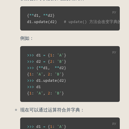
{
**
d1
,
**
d2
}
d1
.
update
(
d2
)
# update() 方法会改变字典的内
例如：
>>
>
 d1 
=
{
1
:
'A'
}
>>
>
 d2 
=
{
2
:
'B'
}
>>
>
{
**
d1
,
**
d2
}
{
1
:
'A'
,
2
:
'B'
}
>>
>
 d1
.
update
(
d2
)
>>
>
{
1
:
'A'
,
2
:
'B'
}
现在可以通过运算符合并字典：
>>
>
 d1 
=
{
1
:
'A'
}