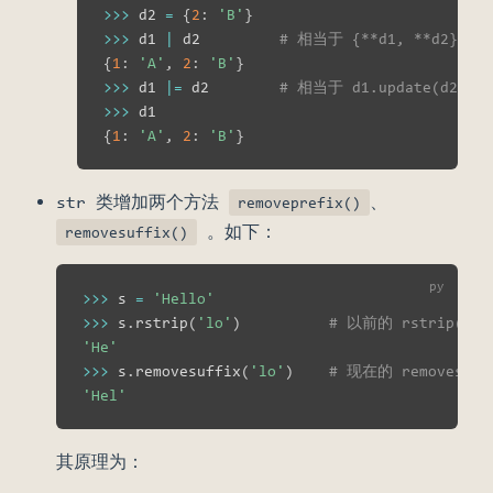
>>
>
 d2 
=
{
2
:
'B'
}
>>
>
 d1 
|
 d2         
# 相当于 {**d1, **d2}
{
1
:
'A'
,
2
:
'B'
}
>>
>
 d1 
|
=
 d2        
# 相当于 d1.update(d2)
>>
>
{
1
:
'A'
,
2
:
'B'
}
str 类增加两个方法
、
removeprefix()
。如下：
removesuffix()
>>
>
 s 
=
'Hello'
>>
>
 s
.
rstrip
(
'lo'
)
# 以前的 rstrip
'He'
>>
>
 s
.
removesuffix
(
'lo'
)
# 现在的 removes
'Hel'
其原理为：