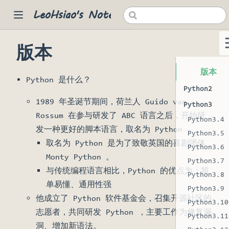
LeoHsiao's Notes
版本
 new window)
版本
Python 是什么？
Python2
1989 年圣诞节期间，荷兰人 Guido van
Python3
Rossum 在参与研发了 ABC 语言之后，开始研
Python3.4
发一种更好的脚本语言，取名为 Python 。
Python3.5
取名为 Python 是为了致敬英国的喜剧团体
Python3.6
Monty Python 。
Python3.7
与传统编程语言相比，Python 的优点为：简
Python3.8
单易懂、通用性强
Python3.9
他成立了 Python 软件基金会，召集开源社区的
Python3.10
志愿者，共同研发 Python ，主要工作为修复漏
Python3.11
洞、增加新语法。