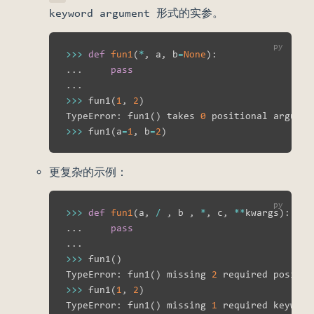
keyword argument 形式的实参。
>>
>
def
fun1
(
*
,
 a
,
 b
=
None
)
:
.
.
.
pass
.
.
.
>>
>
 fun1
(
1
,
2
)
TypeError
:
 fun1
(
)
 takes 
0
 positional argumen
>>
>
 fun1
(
a
=
1
,
 b
=
2
)
更复杂的示例：
>>
>
def
fun1
(
a
,
/
,
 b 
,
*
,
 c
,
**
kwargs
)
:
.
.
.
pass
.
.
.
>>
>
 fun1
(
)
TypeError
:
 fun1
(
)
 missing 
2
 required positio
>>
>
 fun1
(
1
,
2
)
TypeError
:
 fun1
(
)
 missing 
1
 required keyword