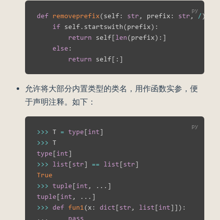
def
removeprefix
(
self
:
str
,
 prefix
:
str
,
/
)
-
>
if
 self
.
startswith
(
prefix
)
:
return
 self
[
len
(
prefix
)
:
]
else
:
return
 self
[
:
]
允许将大部分内置类型的类名，用作函数实参，便
于声明注释。如下：
>>
>
 T 
=
type
[
int
]
>>
>
type
[
int
]
>>
>
list
[
str
]
==
list
[
str
]
True
>>
>
tuple
[
int
,
.
.
.
]
tuple
[
int
,
.
.
.
]
>>
>
def
fun1
(
x
:
dict
[
str
,
list
[
int
]
]
)
:
.
.
.
pass