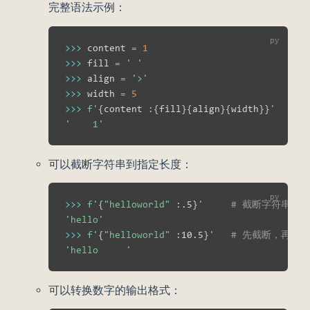
完整语法示例：
>>
>
 content 
=
1
>>
>
 fill 
=
' '
>>
>
 align 
=
'>'
>>
>
 width 
=
5
>>
>
f'
{
content 
:
{
fill
}
{
align
}
{
width
}
}
'
'    1'
可以截断字符串到指定长度：
>>
>
f'
{
"helloworld"
:
.5
}
'
# 截断字符串，最
'hello'
>>
>
f'
{
"helloworld"
:
10.5
}
'
# 先截断，再填
'hello     '
可以转换数字的输出格式：