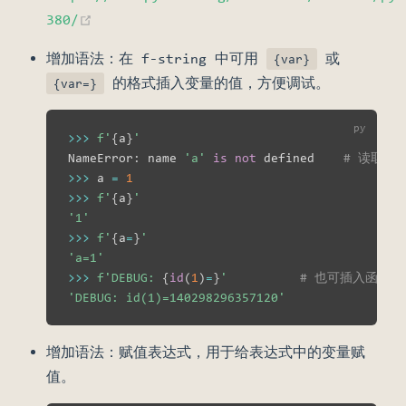
(opens new window)
380/
增加语法：在 f-string 中可用
或
{var}
的格式插入变量的值，方便调试。
{var=}
>>
>
f'
{
a
}
'
NameError
:
 name 
'a'
is
not
 defined    
# 读取不
>>
>
 a 
=
1
>>
>
f'
{
a
}
'
'1'
>>
>
f'
{
a
=
}
'
'a=1'
>>
>
f'DEBUG: 
{
id
(
1
)
=
}
'
# 也可插入函数的
'DEBUG: id(1)=140298296357120'
增加语法：赋值表达式，用于给表达式中的变量赋
值。