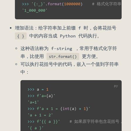
>>
>
'{:_}'
.
format
(
1000000
)
# 格式化字符串时也
'1_000_000'
增加语法：给字符串加上前缀 f 时，会将花括号
中的内容当成 Python 代码执行。
{ }
这种语法称为 f-string ，常用于格式化字符
串，比使用
更方便。
str.format()
可以执行花括号中的代码，嵌入一个值到字符串
中：
>>
>
 a 
=
1
>>
>
f'a=
{
a
}
'
'a=1'
>>
>
f'a + 1 = 
{
int
(
a
)
+
1
}
'
'a + 1 = 2'
>>
>
f'{{ a }}'
# 如果原字符串包含花括号，则
'{ a }'