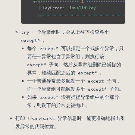
+
-
+
-
-
-
-
-
-
-
-
-
-
-
-
-
-
-
-
1
-
-
-
-
-
-
-
-
-
-
-
-
-
-
-
-
|
 KeyError
:
'invalid key'
+
-
-
-
-
-
-
-
-
-
-
-
-
-
-
-
-
-
-
-
-
-
-
-
-
-
-
-
-
-
-
-
-
-
-
-
-
try 一个异常组时，会从上往下检查各个
except* 。
每个 except* 可以指定一个或多个异常，只
要任一异常包含于异常组，则执行该
except* 子句。然后从异常组删除已捕捉的
异常，继续匹配之后的 except* 。
一个普通异常最多触发一个 except 子句，
而一个异常组可能触发多个 except* 子句。
如果 except* 没有捕捉异常组中的全部异
常，则剩下的异常会被抛出。
打印 tracebacks 异常信息时，能更准确地指出引
发异常的代码位置。