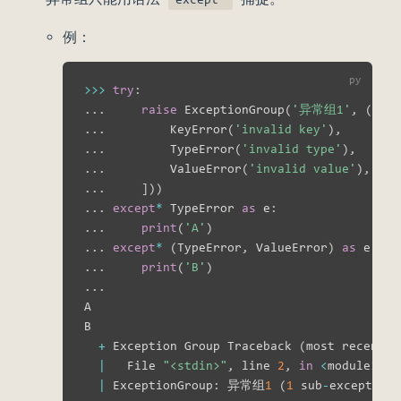
例：
>>
>
try
:
.
.
.
raise
 ExceptionGroup
(
'异常组1'
,
(
[
.
.
.
         KeyError
(
'invalid key'
)
,
.
.
.
         TypeError
(
'invalid type'
)
,
.
.
.
         ValueError
(
'invalid value'
)
,
.
.
.
]
)
)
.
.
.
except
*
 TypeError 
as
 e
:
.
.
.
print
(
'A'
)
.
.
.
except
*
(
TypeError
,
 ValueError
)
as
 e
:
.
.
.
print
(
'B'
)
.
.
.
A

B

+
 Exception Group Traceback 
(
most recent c
|
   File 
"<stdin>"
,
 line 
2
,
in
<
module
>
|
 ExceptionGroup
:
 异常组
1
(
1
 sub
-
exception