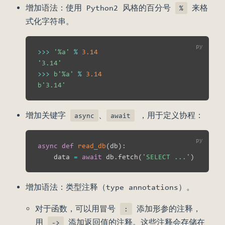
增加语法：使用 Python2 风格的百分号
来格
%
式化字符串。
>>
>
'%a'
%
3.14
'3.14'
>>
>
b'%a'
%
3.14
b'3.14'
增加关键字
、
，用于定义协程：
async
await
async
def
read_db
(
db
)
:
    data 
=
await
 db
.
fetch
(
'SELECT ...'
)
增加语法：类型注释（type annotations）。
对于函数，可以用冒号
添加形参的注释，
:
用
添加返回值的注释。这些注释会存储在
->