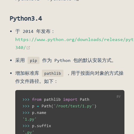
Python3.4
于 2014 年发布：
https://www.python.org/downloads/release/pyt
(opens new window)
340/
采用
作为 Python 包的默认安装方式。
pip
增加标准库
，用于按面向对象的方式操
pathlib
作文件路径。如下：
>>
>
from
 pathlib 
import
>>
>
 p 
=
 Path
(
'/root/test/1.py'
)
>>
>
 p
.
'1.py'
>>
>
 p
.
'.py'