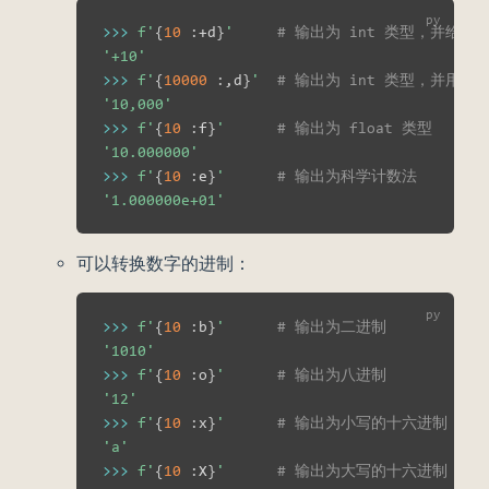
>>
>
f'
{
10
:
+d
}
'
# 输出为 int 类型，并给
'+10'
>>
>
f'
{
10000
:
,d
}
'
# 输出为 int 类型，并用 ,
'10,000'
>>
>
f'
{
10
:
f
}
'
# 输出为 float 类型
'10.000000'
>>
>
f'
{
10
:
e
}
'
# 输出为科学计数法
'1.000000e+01'
可以转换数字的进制：
>>
>
f'
{
10
:
b
}
'
# 输出为二进制
'1010'
>>
>
f'
{
10
:
o
}
'
# 输出为八进制
'12'
>>
>
f'
{
10
:
x
}
'
# 输出为小写的十六进制
'a'
>>
>
f'
{
10
:
X
}
'
# 输出为大写的十六进制