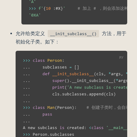
'A'
>>
>
f'
{
10
:
#X
}
'
# 加上 # ，则会添加这种进
'0XA'
允许给类定义
方法，用于
__init_subclass__()
初始化子类。如下：
>>
>
class
Person
:
.
.
.
     subclasses 
=
[
]
.
.
.
def
__init_subclass__
(
cls
,
*
args
,
**
kw
.
.
.
super
(
)
.
__init_subclass__
(
*
args
,
*
.
.
.
print
(
'A new subclass is created:'
.
.
.
         cls
.
subclasses
.
append
(
cls
)
.
.
.
>>
>
class
Man
(
Person
)
:
# 创建子类时，会自动执行父类
.
.
.
pass
.
.
.
A new subclass 
is
 created
:
<
class
'__main__.Ma
>>
>
 Person
.