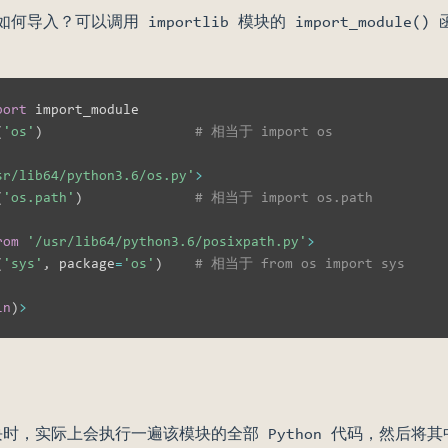
入？可以调用 importlib 模块的 import_module
port
(
'os'
)
# 相当于 import os
sr/lib64/python3.6/os.py'
>
(
'os.path'
)
# 相当于 import os.path
rom
'/usr/lib64/python3.6/posixpath.py'
>
(
'sys'
,
 package
=
'os'
)
# 相当于 from os import sys
in
)
>
个模块时，实际上会执行一遍该模块的全部 Python 代码，然