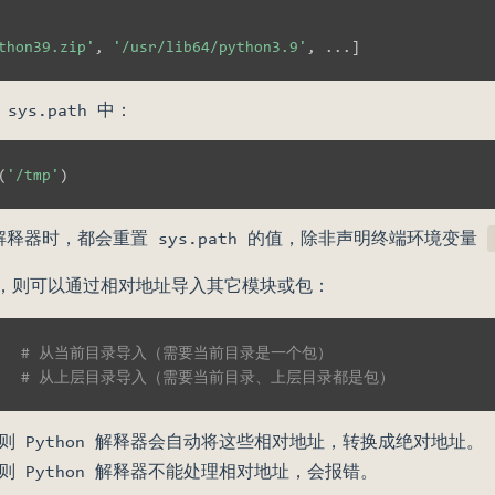
thon39.zip'
,
'/usr/lib64/python3.9'
,
.
.
.
]
ys.path 中：
(
'/tmp'
)
 解释器时，都会重置 sys.path 的值，除非声明终端环境变量
，则可以通过相对地址导入其它模块或包：
# 从当前目录导入（需要当前目录是一个包）
# 从上层目录导入（需要当前目录、上层目录都是包）
 Python 解释器会自动将这些相对地址，转换成绝对地址。
 Python 解释器不能处理相对地址，会报错。