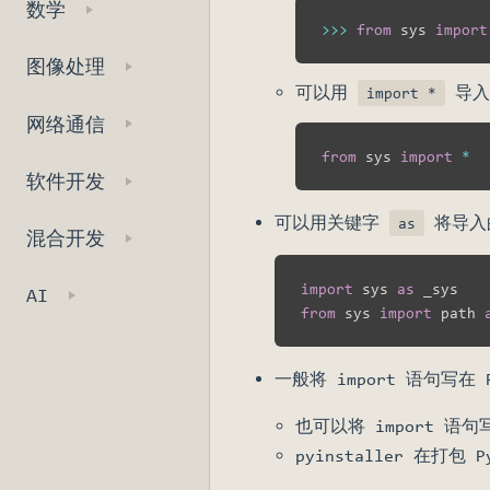
数学
>>
>
from
 sys 
import
图像处理
可以用
导入
import *
网络通信
from
 sys 
import
*
软件开发
可以用关键字
将导入
as
混合开发
import
 sys 
as
AI
from
 sys 
import
 path 
一般将 import 语句写
也可以将 import 
pyinstaller 在