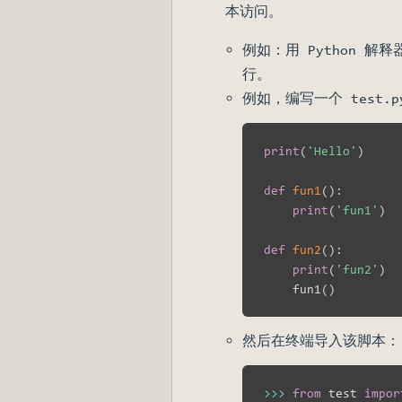
本访问。
例如：用 Python 解
行。
例如，编写一个 test.p
print
(
'Hello'
)
def
fun1
(
)
:
print
(
'fun1'
)
def
fun2
(
)
:
print
(
'fun2'
)
    fun1
(
)
然后在终端导入该脚本：
>>
>
from
 test 
impor