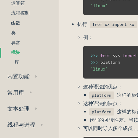
运算符
'linux'
流程控制
函数
执行
from xx import xx
类
例：
异常
模块
>>
>
from
 sys 
import
库
>>
>
'linux'
内置功能
这种语法的优点：
常用库
这样的标
platform
这种语法的缺点：
文本处理
这样的标
platform
代码的可读性差。当
线程与进程
可以同时导入多个成员，