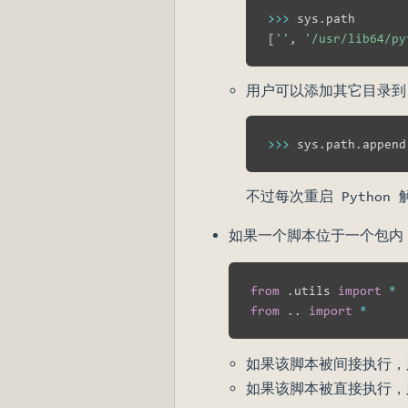
>>
>
 sys
.
[
''
,
'/usr/lib64/py
用户可以添加其它目录到 s
>>
>
 sys
.
path
.
append
不过每次重启 Python
如果一个脚本位于一个包内
from
.
utils 
import
*
from
.
.
import
*
如果该脚本被间接执行，则
如果该脚本被直接执行，则