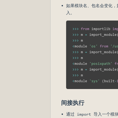
如果模块名、包名会变化，如何导
入。
>>
>
from
 importlib 
im
>>
>
 m 
=
 import_module
>>
>
<
module 
'os'
from
'/u
>>
>
 m 
=
 import_module
>>
>
<
module 
'posixpath'
f
>>
>
 m 
=
 import_module
>>
>
<
module 
'sys'
(
built
-
间接执行
通过 import 导入一