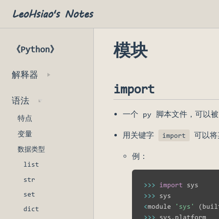
LeoHsiao's Notes
模块
《Python》
解释器
import
语法
一个 py 脚本文件，可以被
特点
变量
用关键字
可以将
import
数据类型
例：
list
str
>>
>
import
 sys     
set
>>
>
<
module 
'sys'
(
buil
dict
>>
>
 sys
.
platform   