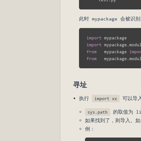
此时 mypackage 会被
import
import
 mypackage
.
from
   mypackage 
impo
from
   mypackage
.
modu
寻址
执行
可以导入
import xx
的取值为 l
sys.path
如果找到了，则导入。
例：