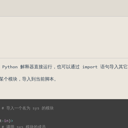
 Python 解释器直接运行，也可以通过 import 语句导入
某个模块，导入到当前脚本。
 
# 导入一个名为 sys 的模块
t
-
in
)
>
 
# 调用 sys 模块的成员