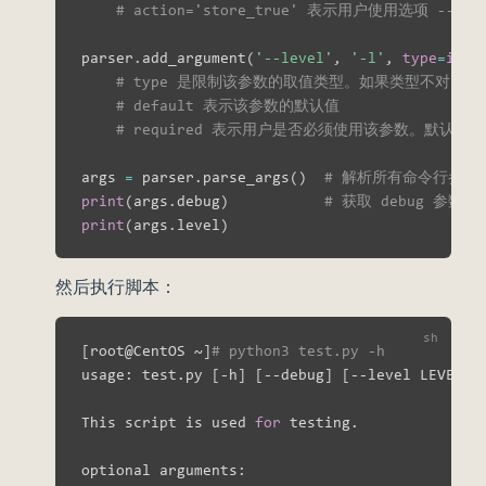
# action='store_true' 表示用户使用选项 -
parser
.
add_argument
(
'--level'
,
'-l'
,
type
=
int
,
# type 是限制该参数的取值类型。如果类型不对，则
# default 表示该参数的默认值
# required 表示用户是否必须使用该参数。默认为 F
args 
=
 parser
.
parse_args
(
)
# 解析所有命令行参数，
print
(
args
.
debug
)
# 获取 debug 参数的
print
(
args
.
level
)
然后执行脚本：
[
root@CentOS ~
]
# python3 test.py -h
usage: test.py 
[
-h
]
[
--debug
]
[
--level LEVEL
]
This script is used 
for
 testing.

optional arguments:
