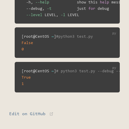
  -h, 
--help
            show this 
help
 message
  --debug, 
-t
           just 
for
 debug

--level
 LEVEL, 
-l
[
root@CentOS 
~
]
#python3 test.py
False
0
[
root@CentOS 
~
]
# python3 test.py --debug --lev
True
1
(opens new window)
Edit on GitHub