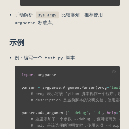
手动解析
比较麻烦，推荐使用
sys.argv
argparse 标准库。
示例
例：编写一个 test.py 脚本
import
 argparse

parser 
=
 argparse
.
ArgumentParser
(
prog
=
'test.py
# prog 表示将该 Python 脚本视作一个程序，起个名
# description 是当前脚本的说明文档，使用选项 -
parser
.
add_argument
(
'--debug'
,
'-d'
,
help
=
'jus
# 这里添加了一个参数 --debug ，也可缩写为 -d
# help 是该选项的说明文档，使用选项 --help/-