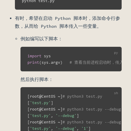
有时，希望在启动 Python 脚本时，添加命令行参
数，从而给 Python 脚本传入一些变量。
例如编写以下脚本：
import
print
(
sys
.
argv
)
# 查看当前进程启动时，传入的
然后执行脚本：
[
root@CentOS ~
]
# python3 test.py
[
'test.py'
]
[
root@CentOS ~
]
# python3 test.py --debu
[
'test.py'
, 
'--debug'
]
[
root@CentOS ~
]
# python3 test.py --debug
[
'test.py'
, 
'--debug'
, 
'1'
]