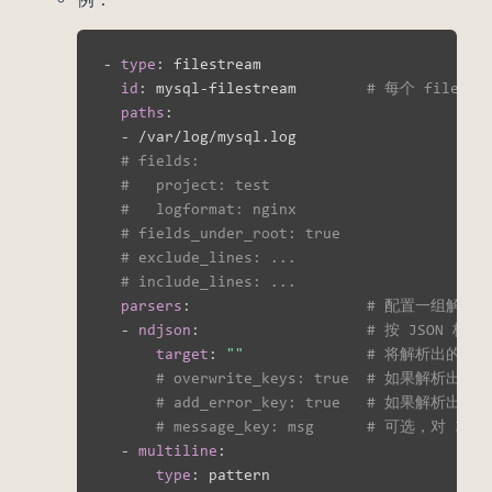
-
type
:
 filestream

id
:
 mysql
-
filestream        
# 每个 filest
paths
:
-
 /var/log/mysql.log

# fields:
#   project: test
#   logformat: nginx
# fields_under_root: true
# exclude_lines: ...
# include_lines: ...
parsers
:
# 配置一组解析
-
ndjson
:
# 按 JSON 格式
target
:
""
# 将解析出的 
# overwrite_keys: true  # 如果
# add_error_key: true   # 如果解析出错
# message_key: msg      # 可选，对 J
-
multiline
:
type
:
 pattern
