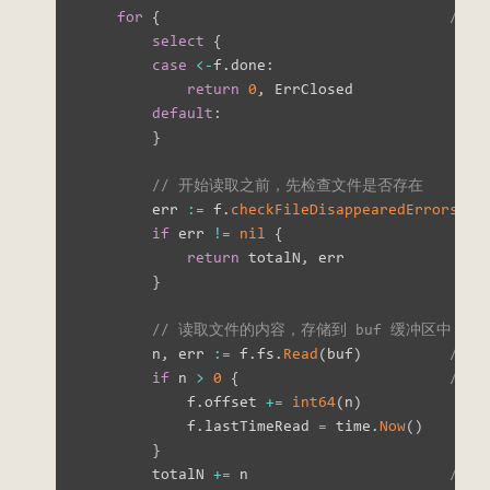
for
{
// 
select
{
case
<-
f
.
done
:
return
0
,
 ErrClosed

default
:
}
// 开始读取之前，先检查文件是否存在
        err 
:=
 f
.
checkFileDisappearedErrors
(
)
if
 err 
!=
nil
{
return
 totalN
,
 err

}
// 读取文件的内容，存储到 buf 缓冲区中
        n
,
 err 
:=
 f
.
fs
.
Read
(
buf
)
// 
if
 n 
>
0
{
//
            f
.
offset 
+=
int64
(
n
)
            f
.
lastTimeRead 
=
 time
.
Now
(
)
}
        totalN 
+=
 n                       
// 