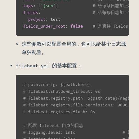
tags
:
[
'json'
]
# 给每条日志加上标签
fields
:
# 给每条日志加上字段
project
:
fields_under_root
:
false
# 是否将 field
这些参数可以配置全局的，也可以给某个日志源
单独配置。
filebeat.yml 的基本配置：
# path.config: ${path.home}            
# filebeat.shutdown_timeout: 0s      
# filebeat.registry.path: ${path.data}/regis
# filebeat.registry.file_permissions: 0600  
# filebeat.registry.flush: 0s         
# 配置 filebeat 自身的日志
# logging.level: info                   # 