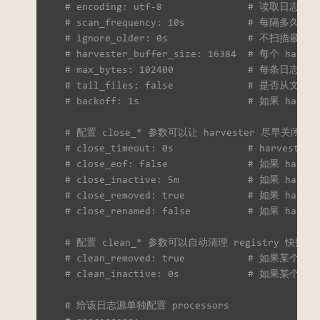
# encoding: utf-8               # 读取日
# scan_frequency: 10s           # 
# ignore_older: 0s              # 
# harvester_buffer_size: 16384  # 每个 
# max_bytes: 102400             #
# tail_files: false             # 是否
# backoff: 1s                   # 如
# 配置 close_* 参数可以让 harvester 尽早关
# close_timeout: 0s             # 
# close_eof: false              # 如果 
# close_inactive: 5m            # 
# close_removed: true           # 
# close_renamed: false          # 
# 配置 clean_* 参数可以自动清理 registry
# clean_removed: true           # 
# clean_inactive: 0s            # 如
# 给该日志源单独配置 processors