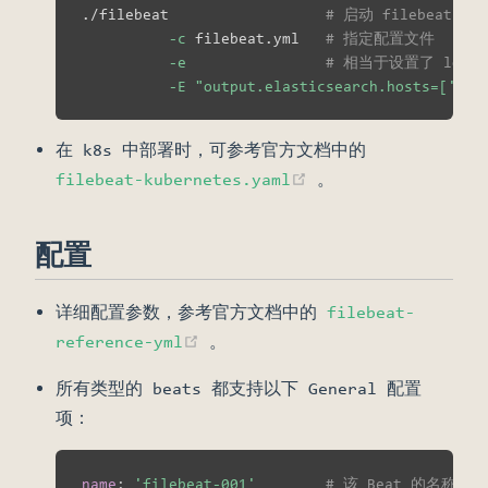
./filebeat                  
# 启动 filebeat
-c
 filebeat.yml   
# 指定配置文件
-e
# 相当于设置了 logging
-E
"output.elasticsearch.hosts=['htt
在 k8s 中部署时，可参考官方文档中的
(opens new window
filebeat-kubernetes.yaml
。
配置
详细配置参数，参考官方文档中的
filebeat-
(opens new window)
reference-yml
。
所有类型的 beats 都支持以下 General 配置
项：
name
:
'filebeat-001'
# 该 Beat 的名称