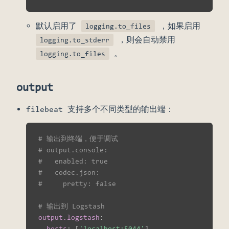
默认启用了
，如果启用
logging.to_files
，则会自动禁用
logging.to_stderr
。
logging.to_files
output
filebeat 支持多个不同类型的输出端：
# 输出到终端，便于调试
# output.console:
#   enabled: true
#   codec.json:
#     pretty: false
# 输出到 Logstash
output.logstash
:
hosts
:
[
'localhost:5044'
]