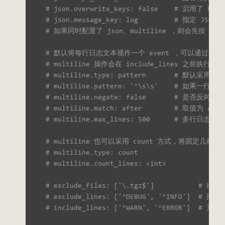
# json.overwrite_keys: false    # 启
# json.message_key: log         # 
# 如果同时配置了 json、multiline ，则会先按 JSON
# 默认将每行日志文本视作一个 event ，可以通过 mul
# multiline 操作会在 include_lines 之前执行
# multiline.type: pattern       # 默认
# multiline.pattern: '^\s\s'    # 如
# multiline.negate: false       # 是否反向匹配
# multiline.match: after        # 取
# multiline.max_lines: 500      # 
# multiline 也可以采用 count 方式，将固定几行文
# multiline.type: count
# multiline.count_lines: <int>
# exclude_files: ['\.tgz$']           
# exclude_lines: ['^DEBUG', '^INFO'] 
# include_lines: ['^WARN', '^ERROR