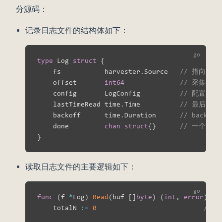
分源码：
记录日志文件的结构体如下：
type
 Log 
struct
{
    fs           harvester
.
Source   
// 指向日
    offset       
int64
// 采集的偏
    config       LogConfig          
// 配置参数
    lastTimeRead time
.
Time          
// 最后修改
    backoff      time
.
Duration      
// backof
    done         
chan
struct
{
}
// 一个通
}
读取日志文件的主要逻辑如下：
func
(
f 
*
Log
)
Read
(
buf 
[
]
byte
)
(
int
,
error
)
{
    totalN 
:=
0
//