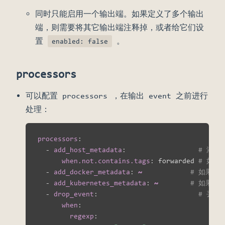
同时只能启用一个输出端。如果定义了多个输出
端，则需要将其它输出端注释掉，或者给它们设
置
。
enabled: false
processors
可以配置 processors ，在输出 event 之前进行
处理：
processors
:
-
add_host_metadata
:
# 添加
when.not.contains.tags
:
 forwarded 
# 如果
-
add_docker_metadata
:
~
# 如果存
-
add_kubernetes_metadata
:
~
# 如果存在
-
drop_event
:
# 丢弃
when
:
regexp
: