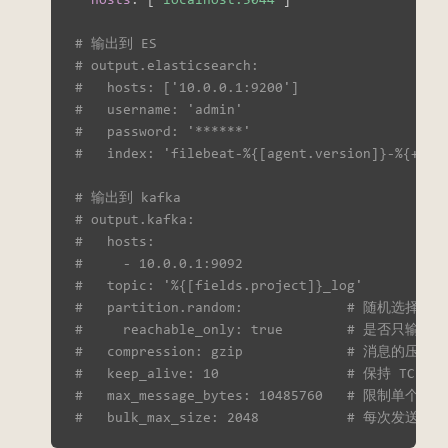
# 输出到 ES
# output.elasticsearch:
#   hosts: ['10.0.0.1:9200']
#   username: 'admin'
#   password: '******'
#   index: 'filebeat-%{[agent.version]}-%{+
# 输出到 kafka
# output.kafka:
#   hosts:
#     - 10.0.0.1:9092
#   topic: '%{[fields.project]}_log'
#   partition.random:             # 随机选
#     reachable_only: true        
#   compression: gzip             # 消
#   keep_alive: 10                # 保持 T
#   max_message_bytes: 10485760   # 限制
#   bulk_max_size: 2048           # 每次发