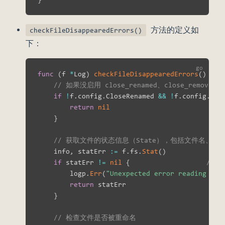
方法的定义如
checkFileDisappearedErrors()
下：
func
(
f 
*
Log
)
checkFileDisappearedErrors
(
)
err
// 如果没启用 close_renamed、close_remov
if
!
f
.
config
.
CloseRenamed 
&&
!
f
.
config
.
Clo
return
nil
}
// 获取文件的状态信息（State），包括文件名、
    info
,
 statErr 
:=
 f
.
fs
.
Stat
(
)
if
 statErr 
!=
nil
{
//
        logp
.
Err
(
"Unexpected error reading fro
return
 statErr

}
// 检查文件是否被重命名