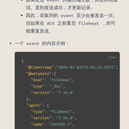
试。直到发送成功，才更新记录。
因此，采集到的 event 至少会被发送一次。
但如果在 ACK 之前重启 filebeat ，则可
能重复发送。
一个 event 的内容示例：
{
"@timestamp"
:
"2021-02-02T12:03:21.027Z"
,
/
"@metadata"
:
{
"beat"
:
"filebeat"
,
"type"
:
"_doc"
,
"version"
:
"7.14.0"
}
,
"agent"
:
{
//
"type"
:
"filebeat"
,
"version"
:
"7.14.0"
,
"name"
:
"CentOS-1"
,