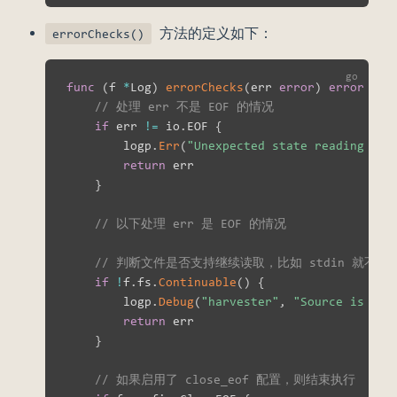
方法的定义如下：
errorChecks()
func
(
f 
*
Log
)
errorChecks
(
err 
error
)
error
{
// 处理 err 不是 EOF 的情况
if
 err 
!=
 io
.
EOF 
{
        logp
.
Err
(
"Unexpected state reading fro
return
 err

}
// 以下处理 err 是 EOF 的情况
// 判断文件是否支持继续读取，比如 stdin 就不支
if
!
f
.
fs
.
Continuable
(
)
{
        logp
.
Debug
(
"harvester"
,
"Source is not
return
 err

}
// 如果启用了 close_eof 配置，则结束执行