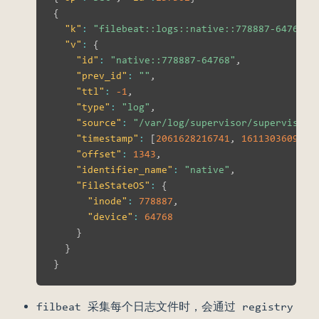
{
"k"
:
"filebeat::logs::native::778887-64768"
,
"v"
:
{
"id"
:
"native::778887-64768"
,
"prev_id"
:
""
,
"ttl"
:
-1
,
"type"
:
"log"
,
"source"
:
"/var/log/supervisor/supervisord
"timestamp"
:
[
2061628216741
,
1611303609
]
,
"offset"
:
1343
,
"identifier_name"
:
"native"
,
"FileStateOS"
:
{
"inode"
:
778887
,
"device"
:
64768
}
}
}
filbeat 采集每个日志文件时，会通过 registry