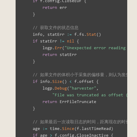
if
 f
.
config
.
CloseEOF 
{
return
 err

}
// 获取文件的状态信息
    info
,
 statErr 
:=
 f
.
fs
.
Stat
(
)
if
 statErr 
!=
nil
{
        logp
.
Err
(
"Unexpected error reading fro
return
 statErr

}
// 如果文件的体积小于采集的偏移量，则认为发生了
if
 info
.
Size
(
)
<
 f
.
offset 
{
        logp
.
Debug
(
"harvester"
,
"File was truncated as offset (%d)
return
 ErrFileTruncate

}
// 如果最后一次读取日志的时间，距离现在的时长超过 cl
    age 
:=
 time
.
Since
(
f
.
lastTimeRead
)
if
 age 
>
 f
.
config
.
CloseInactive 
{