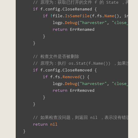
// 原理为：获取已打开的文件 f 的 State ，再获取磁
if
 f
.
config
.
CloseRenamed 
{
if
!
file
.
IsSameFile
(
f
.
fs
.
Name
(
)
,
 info
)
            logp
.
Debug
(
"harvester"
,
"close_ren
return
 ErrRenamed

}
}
// 检查文件是否被删除
// 原理为：执行 os.Stat(f.Name()) ，如果
if
 f
.
config
.
CloseRemoved 
{
if
 f
.
fs
.
Removed
(
)
{
            logp
.
Debug
(
"harvester"
,
"close_rem
return
 ErrRemoved

}
}
// 如果检查没问题，则返回 nil ，表示没有错误
return
nil
}