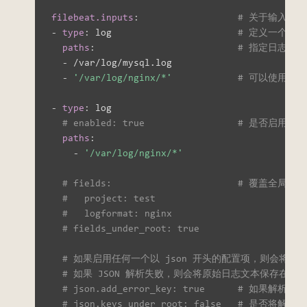
filebeat.inputs
:
# 关于输入项
-
type
:
 log                       
# 定义一个输
paths
:
# 指定日志文
-
 /var/log/mysql.log

-
'/var/log/nginx/*'
# 可以使用通
-
type
:
 log

# enabled: true                 # 是否启用该
paths
:
-
'/var/log/nginx/*'
# fields:                       # 覆盖全局的
#   project: test
#   logformat: nginx
# fields_under_root: true
# 如果启用任何一个以 json 开头的配置项，则会将每
# 如果 JSON 解析失败，则会将原始日志文本保存在 me
# json.add_error_key: true      # 如果解析
# json.keys_under_root: false   # 是否