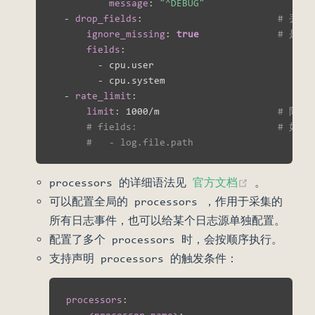
message
:
"^DEBUG"
-
drop_fields
:
# 丢弃
ignore_missing
:
true
# 是否
fields
:
-
 cpu.user

-
 cpu.system

-
rate_limit
:
limit
:
 1000/m                     
# 限制
# fields:                     
#   - log.file.path
(opens ne
processors 的详细语法见
官方文档
。
可以配置全局的 processors ，作用于采集的
所有日志事件，也可以给某个日志源单独配置。
配置了多个 processors 时，会按顺序执行。
支持声明 processors 的触发条件：
processors
:
-
<processor_name>
: