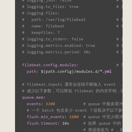
# logging.json: false                 
# logging.to_files: true               
# logging.files:
#   path: /var/log/filebeat            
#   name: filebeat                      # 
#   keepfiles: 7
# logging.to_stderr: false             
# logging.metrics.enabled: true       
# logging.metrics.period: 30s           
filebeat.config.modules
:
# 加载
path
:
 $
{
path.config
}
/modules.d/
*.yml
# filebeat.inputs 通常会连续不断输入 event ，
# 减少以下参数，可以降低 filebeat 的内存开销，但会降
queue.mem
:
events
:
3200
# queue 中最多缓冲的 
# 一个 batch 包含多少 event ？这取决于以下参数，以及
flush.min_events
:
1600
# queue 中至少缓冲多少
flush.timeout
:
 10s      
# 如果 queue 中的 ev
# 将该值改为 0 ，则每