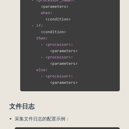
      <parameters
>
when
:
        <condition
>
-
if
:
      <condition
>
then
:
-
<processor>
:
          <parameters
>
-
<processor>
:
          <parameters
>
else
:
-
<processor>
:
          <parameters
>
文件日志
采集文件日志的配置示例：