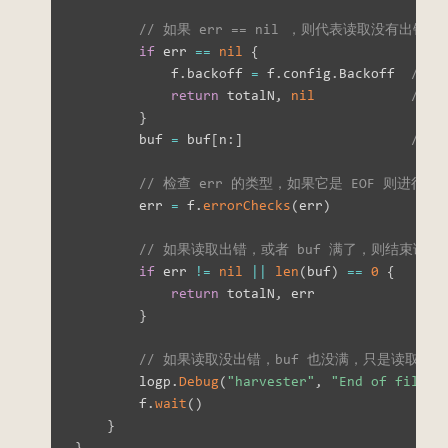
// 如果 err == nil ，则代表读取没有出错
if
 err 
==
nil
{
            f
.
backoff 
=
 f
.
config
.
Backoff  
// 
return
 totalN
,
nil
//
}
        buf 
=
 buf
[
n
:
]
// 
// 检查 err 的类型，如果它是 EOF 则进行处
        err 
=
 f
.
errorChecks
(
err
)
// 如果读取出错，或者 buf 满了，则结束读取
if
 err 
!=
nil
||
len
(
buf
)
==
0
{
return
 totalN
,
 err

}
// 如果读取没出错，buf 也没满，只是读取到了
        logp
.
Debug
(
"harvester"
,
"End of file r
        f
.
wait
(
)
}
}